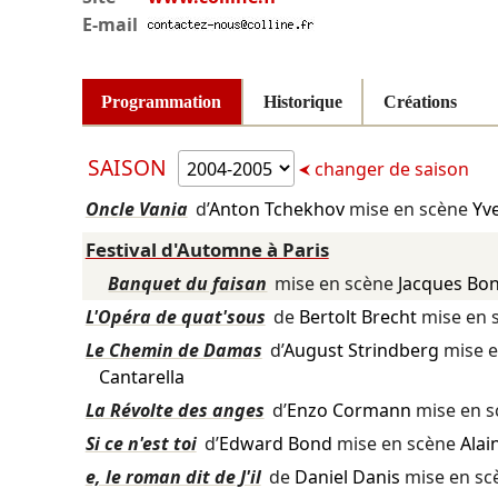
E-mail
Programmation
Historique
Créations
SAISON
changer de saison
Oncle Vania
d’
Anton Tchekhov
mise en scène
Yv
Festival d'Automne à Paris
Banquet du faisan
mise en scène
Jacques Bo
L'Opéra de quat'sous
de
Bertolt Brecht
mise en 
Le Chemin de Damas
d’
August Strindberg
mise e
Cantarella
La Révolte des anges
d’
Enzo Cormann
mise en 
Si ce n'est toi
d’
Edward Bond
mise en scène
Alai
e, le roman dit de J'il
de
Daniel Danis
mise en s