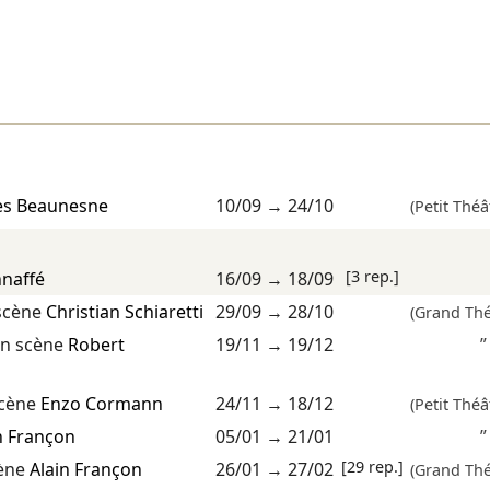
es Beaunesne
10/09
→
24/10
(Petit Théâ
[3 rep.]
nnaffé
16/09
→
18/09
scène
Christian Schiaretti
29/09
→
28/10
(Grand Thé
n scène
Robert
19/11
→
19/12
”
scène
Enzo Cormann
24/11
→
18/12
(Petit Théâ
n Françon
05/01
→
21/01
”
[29 rep.]
cène
Alain Françon
26/01
→
27/02
(Grand Thé