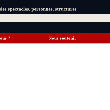
es spectacles, personnes, structures
ous ?
Nous soutenir