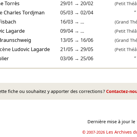
e Torrès
29/01
→
20/02
(Petit Théâ
ne
Charles Tordjman
05/03
→
02/04
”
Fisbach
16/03
→ ...
(Grand Thé
ic Lagarde
09/04
→ ...
(Petit Théâ
Braunschweig
13/05
→
16/06
(Grand Thé
scène
Ludovic Lagarde
21/05
→
29/05
(Petit Théâ
lier
03/06
→
25/06
”
te fiche ou souhaitez y apporter des corrections ?
Contactez-no
Dernière mise à jour le
Les Archives d
© 2007-2026
book
il