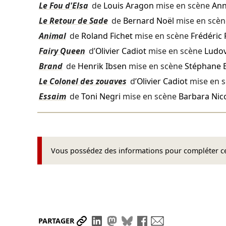
Le Fou d'Elsa
de
Louis Aragon
mise en scène
Ann
Le Retour de Sade
de
Bernard Noël
mise en scè
Animal
de
Roland Fichet
mise en scène
Frédéric 
Fairy Queen
d’
Olivier Cadiot
mise en scène
Ludov
Brand
de
Henrik Ibsen
mise en scène
Stéphane 
Le Colonel des zouaves
d’
Olivier Cadiot
mise en 
Essaim
de
Toni Negri
mise en scène
Barbara Nico
Vous possédez des informations pour compléter cet
Partager le lien
Partager sur LinkedIn
Partager sur Mastodon
Partager sur Bluesky
Partager sur Face
Envoyer par ma
PARTAGER