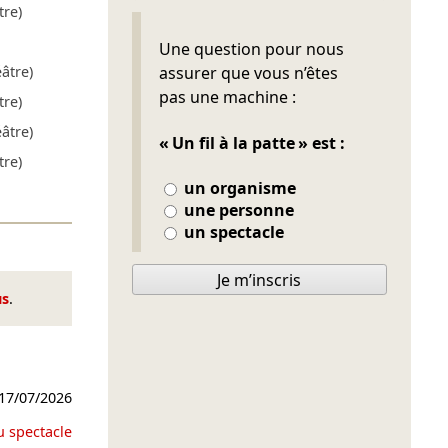
tre)
Ne pas remplir
Une question pour nous
âtre)
assurer que vous n’êtes
pas une machine :
tre)
âtre)
« Un fil à la patte » est :
tre)
un organisme
une personne
un spectacle
Je m’inscris
us
.
17/07/2026
u spectacle