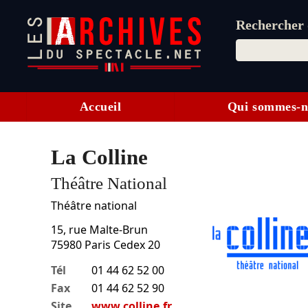
Rechercher d
Accueil
Qui sommes-n
La Colline
Théâtre National
Théâtre national
15, rue Malte-Brun
75980
Paris Cedex 20
Tél
01 44 62 52 00
Fax
01 44 62 52 90
Site
www.colline.fr