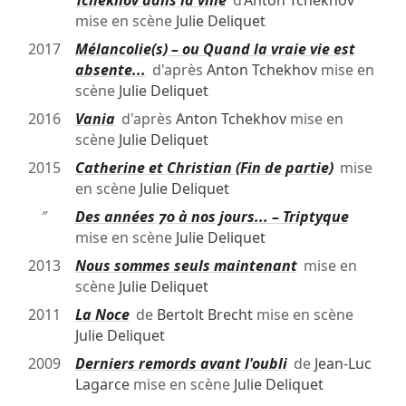
″
Tchekhov dans la ville
d’
Anton Tchekhov
mise en scène
Julie Deliquet
2017
Mélancolie(s) – ou Quand la vraie vie est
absente...
d'après
Anton Tchekhov
mise en
scène
Julie Deliquet
2016
Vania
d'après
Anton Tchekhov
mise en
scène
Julie Deliquet
2015
Catherine et Christian (Fin de partie)
mise
en scène
Julie Deliquet
″
Des années 70 à nos jours... – Triptyque
mise en scène
Julie Deliquet
2013
Nous sommes seuls maintenant
mise en
scène
Julie Deliquet
2011
La Noce
de
Bertolt Brecht
mise en scène
Julie Deliquet
2009
Derniers remords avant l'oubli
de
Jean-Luc
Lagarce
mise en scène
Julie Deliquet