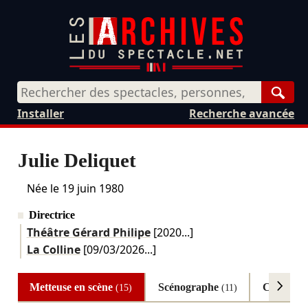
Rech
Installer
Recherche avancée
Julie Deliquet
Née le
19 juin 1980
Directrice
Théâtre Gérard Philipe
[2020...]
La Colline
[
09/03/2026
...]
Metteuse en scène
Scénographe
Comédie
(15)
(11)