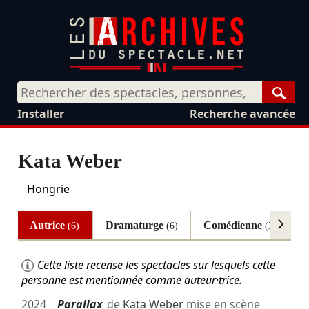
Rech
Installer
Recherche avancée
Kata Weber
Hongrie
Autrice
Dramaturge
Comédienne
A
(6)
(6)
(3)
Cette liste recense les spectacles sur lesquels cette
personne est mentionnée comme auteur·trice.
2024
Parallax
de
Kata Weber
mise en scène