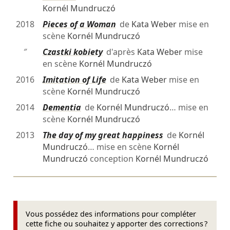
Kornél Mundruczó
2018
Pieces of a Woman
de
Kata Weber
mise en
scène
Kornél Mundruczó
″
Czastki kobiety
d'après
Kata Weber
mise
en scène
Kornél Mundruczó
2016
Imitation of Life
de
Kata Weber
mise en
scène
Kornél Mundruczó
2014
Dementia
de
Kornél Mundruczó
… mise en
scène
Kornél Mundruczó
2013
The day of my great happiness
de
Kornél
Mundruczó
… mise en scène
Kornél
Mundruczó
conception
Kornél Mundruczó
Vous possédez des informations pour compléter
cette fiche ou souhaitez y apporter des corrections ?