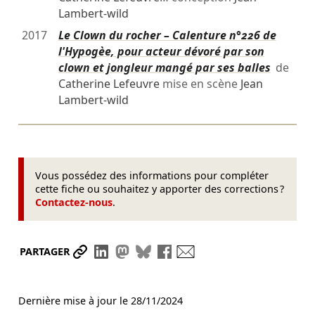
Lambert-wild
2017
Le Clown du rocher – Calenture n°226 de
l'Hypogèe, pour acteur dévoré par son
clown et jongleur mangé par ses balles
de
Catherine Lefeuvre
mise en scène
Jean
Lambert-wild
Vous possédez des informations pour compléter
cette fiche ou souhaitez y apporter des corrections ?
Contactez-nous
.
Partager le lien
Partager sur LinkedIn
Partager sur Mastodon
Partager sur Bluesky
Partager sur Facebook
Envoyer par mail
PARTAGER
Dernière mise à jour le
28/11/2024