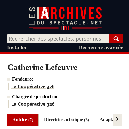
Rech
Installer
Recherche avancée
Catherine Lefeuvre
Fondatrice
La Coopérative 326
Chargée de production
La Coopérative 326
Autrice
Directrice artistique
Adaptatrice
(7)
(3)
(3