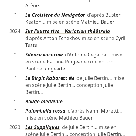
Arène
…
″
La Croisière du Navigator
d'après
Buster
Keaton
… mise en scène
Mathieu Bauer
2024
Sur l'autre rive – Variation théâtrale
d'après
Anton Tchekhov
mise en scène
Cyril
Teste
″
Silence vacarme
d’
Antoine Cegarra
… mise
en scène
Pauline Ringeade
conception
Pauline Ringeade
″
Le Birgit Kabarett #4
de
Julie Bertin
… mise
en scène
Julie Bertin
… conception
Julie
Bertin
…
″
Rouge merveille
″
Palombella rossa
d'après
Nanni Moretti
…
mise en scène
Mathieu Bauer
2023
Les Suppliques
de
Julie Bertin
… mise en
scène
Julie Bertin
… conception
Julie Bertin
…