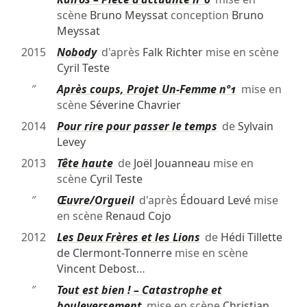
scène
Bruno Meyssat
conception
Bruno
Meyssat
2015
Nobody
d'après
Falk Richter
mise en scène
Cyril Teste
″
Après coups, Projet Un-Femme nº1
mise en
scène
Séverine Chavrier
2014
Pour rire pour passer le temps
de
Sylvain
Levey
2013
Tête haute
de
Joël Jouanneau
mise en
scène
Cyril Teste
″
Œuvre/Orgueil
d'après
Édouard Levé
mise
en scène
Renaud Cojo
2012
Les Deux Frères et les Lions
de
Hédi Tillette
de Clermont-Tonnerre
mise en scène
Vincent Debost
…
″
Tout est bien ! – Catastrophe et
bouleversement
mise en scène
Christian