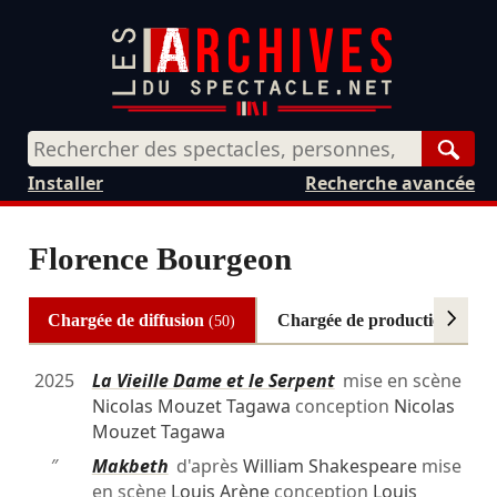
Rech
Installer
Recherche avancée
Florence Bourgeon
Chargée de diffusion
Chargée de production
(50)
(10)
2025
La Vieille Dame et le Serpent
mise en scène
Nicolas Mouzet Tagawa
conception
Nicolas
Mouzet Tagawa
″
Makbeth
d'après
William Shakespeare
mise
en scène
Louis Arène
conception
Louis