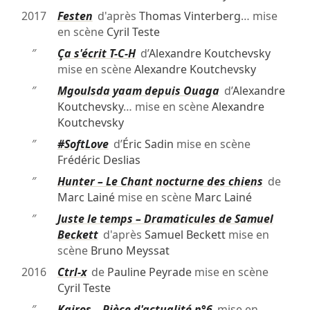
2017
Festen
d'après
Thomas Vinterberg
… mise
en scène
Cyril Teste
″
Ça s'écrit T-C-H
d’
Alexandre Koutchevsky
mise en scène
Alexandre Koutchevsky
″
Mgoulsda yaam depuis Ouaga
d’
Alexandre
Koutchevsky
… mise en scène
Alexandre
Koutchevsky
″
#SoftLove
d’
Éric Sadin
mise en scène
Frédéric Deslias
″
Hunter – Le Chant nocturne des chiens
de
Marc Lainé
mise en scène
Marc Lainé
″
Juste le temps – Dramaticules de Samuel
Beckett
d'après
Samuel Beckett
mise en
scène
Bruno Meyssat
2016
Ctrl-x
de
Pauline Peyrade
mise en scène
Cyril Teste
″
Kairos – Pièce d'actualité n°6
mise en