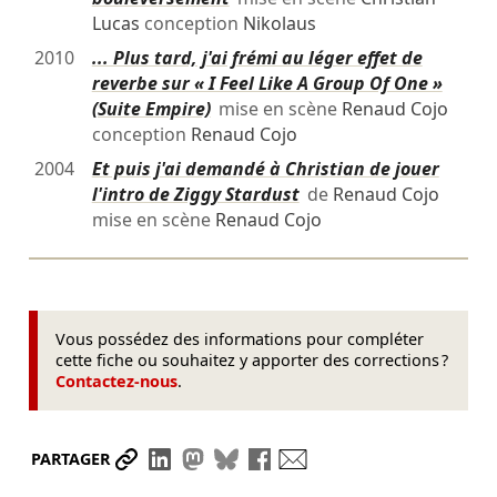
Lucas
conception
Nikolaus
2010
... Plus tard, j'ai frémi au léger effet de
reverbe sur « I Feel Like A Group Of One »
(Suite Empire)
mise en scène
Renaud Cojo
conception
Renaud Cojo
2004
Et puis j'ai demandé à Christian de jouer
l'intro de Ziggy Stardust
de
Renaud Cojo
mise en scène
Renaud Cojo
Vous possédez des informations pour compléter
cette fiche ou souhaitez y apporter des corrections ?
Contactez-nous
.
Partager le lien
Partager sur LinkedIn
Partager sur Mastodon
Partager sur Bluesky
Partager sur Facebook
Envoyer par mail
PARTAGER