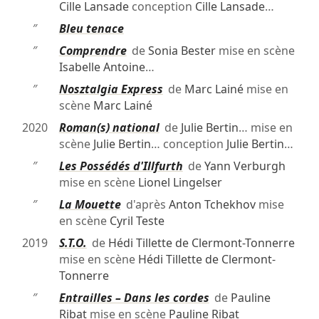
Cille Lansade
conception
Cille Lansade
…
″
Bleu tenace
″
Comprendre
de
Sonia Bester
mise en scène
Isabelle Antoine
…
″
Nosztalgia Express
de
Marc Lainé
mise en
scène
Marc Lainé
2020
Roman(s) national
de
Julie Bertin
… mise en
scène
Julie Bertin
… conception
Julie Bertin
…
″
Les Possédés d'Illfurth
de
Yann Verburgh
mise en scène
Lionel Lingelser
″
La Mouette
d'après
Anton Tchekhov
mise
en scène
Cyril Teste
2019
S.T.O.
de
Hédi Tillette de Clermont-Tonnerre
mise en scène
Hédi Tillette de Clermont-
Tonnerre
″
Entrailles – Dans les cordes
de
Pauline
Ribat
mise en scène
Pauline Ribat