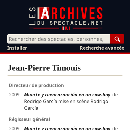
Rech
Installer
Recherche avancée
Jean-Pierre Timouis
Directeur de production
2009
Muerte y reencarnación en un cow-boy
de
Rodrigo García
mise en scène
Rodrigo
García
Régisseur général
2009
Muerte y reencarnación en un cow-boy
de