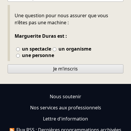
Ne pas remplir
Une question pour nous assurer que vous
n’êtes pas une machine :
Marguerite Duras est :
un spectacle
un organisme
une personne
Je m’inscris
Nous soutenir
Nos services aux professionnels
Lettre d'information
Flux RSS : Dernières programmations archivées