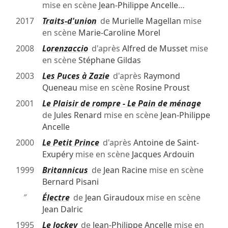
mise en scène
Jean-Philippe Ancelle
…
2017
Traits-d'union
de
Murielle Magellan
mise
en scène
Marie-Caroline Morel
2008
Lorenzaccio
d'après
Alfred de Musset
mise
en scène
Stéphane Gildas
2003
Les Puces à Zazie
d'après
Raymond
Queneau
mise en scène
Rosine Proust
2001
Le Plaisir de rompre - Le Pain de ménage
de
Jules Renard
mise en scène
Jean-Philippe
Ancelle
2000
Le Petit Prince
d'après
Antoine de Saint-
Exupéry
mise en scène
Jacques Ardouin
1999
Britannicus
de
Jean Racine
mise en scène
Bernard Pisani
″
Électre
de
Jean Giraudoux
mise en scène
Jean Dalric
1995
Le Jockey
de
Jean-Philippe Ancelle
mise en