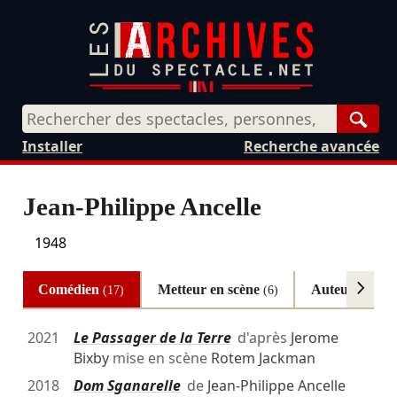
Rech
Installer
Recherche avancée
Jean-Philippe Ancelle
1948
Comédien
Metteur en scène
Auteur
(17)
(6)
(3)
2021
Le Passager de la Terre
d'après
Jerome
Bixby
mise en scène
Rotem Jackman
2018
Dom Sganarelle
de
Jean-Philippe Ancelle