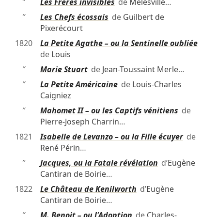
″
Les Frères invisibles
de
Mélesville
…
″
Les Chefs écossais
de
Guilbert de
Pixerécourt
1820
La Petite Agathe – ou la Sentinelle oubliée
de
Louis
″
Marie Stuart
de
Jean-Toussaint Merle
…
″
La Petite Américaine
de
Louis-Charles
Caigniez
″
Mahomet II – ou les Captifs vénitiens
de
Pierre-Joseph Charrin
…
1821
Isabelle de Levanzo – ou la Fille écuyer
de
René Périn
…
″
Jacques, ou la Fatale révélation
d’
Eugène
Cantiran de Boirie
…
1822
Le Château de Kenilworth
d’
Eugène
Cantiran de Boirie
…
″
M. Benoit – ou l'Adoption
de
Charles-