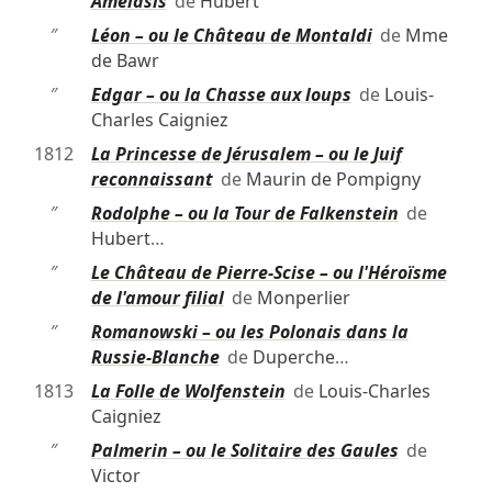
″
Amélasis
de
Hubert
″
Léon – ou le Château de Montaldi
de
Mme
de Bawr
″
Edgar – ou la Chasse aux loups
de
Louis-
Charles Caigniez
1812
La Princesse de Jérusalem – ou le Juif
reconnaissant
de
Maurin de Pompigny
″
Rodolphe – ou la Tour de Falkenstein
de
Hubert
…
″
Le Château de Pierre-Scise – ou l'Héroïsme
de l'amour filial
de
Monperlier
″
Romanowski – ou les Polonais dans la
Russie-Blanche
de
Duperche
…
1813
La Folle de Wolfenstein
de
Louis-Charles
Caigniez
″
Palmerin – ou le Solitaire des Gaules
de
Victor