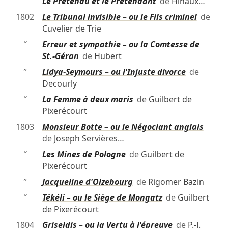
″
Le Prétendu et le Prétendant
de
Hinaux
…
1802
Le Tribunal invisible – ou le Fils criminel
de
Cuvelier de Trie
″
Erreur et sympathie – ou la Comtesse de
St.-Géran
de
Hubert
″
Lidya-Seymours – ou l'Injuste divorce
de
Decourly
″
La Femme à deux maris
de
Guilbert de
Pixerécourt
1803
Monsieur Botte – ou le Négociant anglais
de
Joseph Servières
…
″
Les Mines de Pologne
de
Guilbert de
Pixerécourt
″
Jacqueline d'Olzebourg
de
Rigomer Bazin
″
Tékéli – ou le Siège de Mongatz
de
Guilbert
de Pixerécourt
1804
Griseldis – ou la Vertu à l'épreuve
de
P.-J.