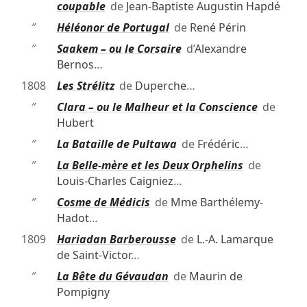
coupable
de
Jean-Baptiste Augustin Hapdé
″
Héléonor de Portugal
de
René Périn
″
Saakem – ou le Corsaire
d’
Alexandre
Bernos
…
1808
Les Strélitz
de
Duperche
…
″
Clara – ou le Malheur et la Conscience
de
Hubert
″
La Bataille de Pultawa
de
Frédéric
…
″
La Belle-mère et les Deux Orphelins
de
Louis-Charles Caigniez
…
″
Cosme de Médicis
de
Mme Barthélemy-
Hadot
…
1809
Hariadan Barberousse
de
L.-A. Lamarque
de Saint-Victor
…
″
La Bête du Gévaudan
de
Maurin de
Pompigny