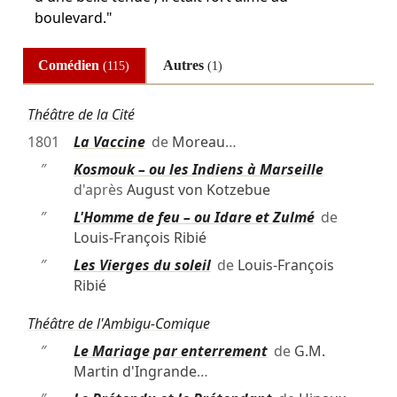
boulevard."
Comédien
Autres
(115)
(1)
Théâtre de la Cité
1801
La Vaccine
de
Moreau
…
″
Kosmouk – ou les Indiens à Marseille
d'après
August von Kotzebue
″
L'Homme de feu – ou Idare et Zulmé
de
Louis-François Ribié
″
Les Vierges du soleil
de
Louis-François
Ribié
Théâtre de l'Ambigu-Comique
″
Le Mariage par enterrement
de
G.M.
Martin d'Ingrande
…