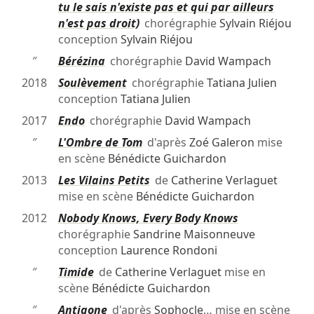
tu le sais n'existe pas et qui par ailleurs
n'est pas droit)
chorégraphie
Sylvain Riéjou
conception
Sylvain Riéjou
″
Bérézina
chorégraphie
David Wampach
2018
Soulèvement
chorégraphie
Tatiana Julien
conception
Tatiana Julien
2017
Endo
chorégraphie
David Wampach
″
L'Ombre de Tom
d'après
Zoé Galeron
mise
en scène
Bénédicte Guichardon
2013
Les Vilains Petits
de
Catherine Verlaguet
mise en scène
Bénédicte Guichardon
2012
Nobody Knows, Every Body Knows
chorégraphie
Sandrine Maisonneuve
conception
Laurence Rondoni
″
Timide
de
Catherine Verlaguet
mise en
scène
Bénédicte Guichardon
″
Antigone
d'après
Sophocle
… mise en scène