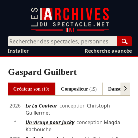
Rech
Installer
Recherche avancée
Gaspard Guilbert
Créateur son
Compositeur
Danseur
(19)
(15)
(10)
2026
Le La Couleur
conception
Christoph
Guillermet
″
Un virage pour Jacky
conception
Magda
Kachouche