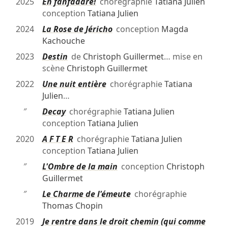
2025
En fanfaaare!
chorégraphie
Tatiana Julien
conception
Tatiana Julien
2024
La Rose de Jéricho
conception
Magda
Kachouche
2023
Destin
de
Christoph Guillermet
… mise en
scène
Christoph Guillermet
2022
Une nuit entière
chorégraphie
Tatiana
Julien
…
″
Decay
chorégraphie
Tatiana Julien
conception
Tatiana Julien
2020
A F T E R
chorégraphie
Tatiana Julien
conception
Tatiana Julien
″
L'Ombre de la main
conception
Christoph
Guillermet
″
Le Charme de l'émeute
chorégraphie
Thomas Chopin
2019
Je rentre dans le droit chemin (qui comme