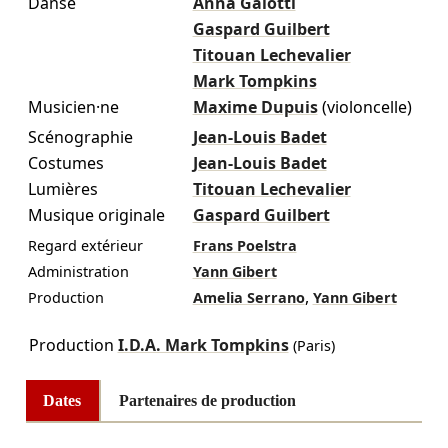
Danse
Anna Gaïotti
Gaspard Guilbert
Titouan Lechevalier
Mark Tompkins
Musicien·ne
Maxime Dupuis
(violoncelle)
Scénographie
Jean-Louis Badet
Costumes
Jean-Louis Badet
Lumières
Titouan Lechevalier
Musique originale
Gaspard Guilbert
Regard extérieur
Frans Poelstra
Administration
Yann Gibert
,
Production
Amelia Serrano
Yann Gibert
Production
I.D.A. Mark Tompkins
(Paris)
Dates
Partenaires de production