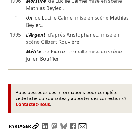
1996
Morsure
de
Lucille Calmel
mise en scène
Mathias Beyler
…
″
Un
de
Lucille Calmel
mise en scène
Mathias
Beyler
…
1995
L'Argent
d'après
Aristophane
… mise en
scène
Gilbert Rouvière
″
Mélite
de
Pierre Corneille
mise en scène
Julien Bouffier
Vous possédez des informations pour compléter
cette fiche ou souhaitez y apporter des corrections ?
Contactez-nous
.
Partager le lien
Partager sur LinkedIn
Partager sur Mastodon
Partager sur Bluesky
Partager sur Facebook
Envoyer par mail
PARTAGER