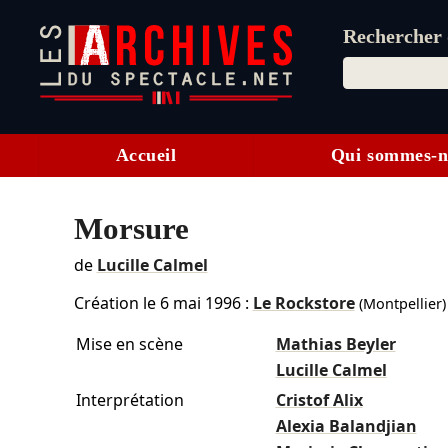
Rechercher d
Accueil
Qui sommes-n
Morsure
de
Lucille Calmel
Création le
6 mai 1996
:
Le Rockstore
(Montpellier)
Mise en scène
Mathias Beyler
Lucille Calmel
Interprétation
Cristof Alix
Alexia Balandjian