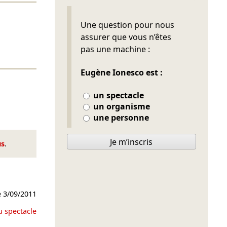
Ne pas remplir
Une question pour nous
assurer que vous n’êtes
pas une machine :
Eugène Ionesco est :
un spectacle
un organisme
une personne
Je m’inscris
us
.
e
3/09/2011
u spectacle