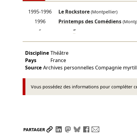
1995-1996
Le Rockstore
(Montpellier)
1996
Printemps des Comédiens
(Montpe
″
″
Discipline
Théâtre
Pays
France
Source
Archives personnelles Compagnie myrtil
Vous possédez des informations pour compléter cet
Partager le lien
Partager sur LinkedIn
Partager sur Mastodon
Partager sur Bluesky
Partager sur Face
Envoyer par ma
PARTAGER