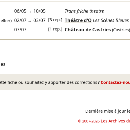
06/05
→
10/05
Trans friche theatre
[3 rep.]
02/07
→
03/07
Théâtre d'O
Les Scènes Bleues
llier)
[1 rep.]
07/07
Château de Castries
(Castries)
les
te fiche ou souhaitez y apporter des corrections ?
Contactez-no
Dernière mise à jour l
Les Archives d
© 2007-2026
book
il