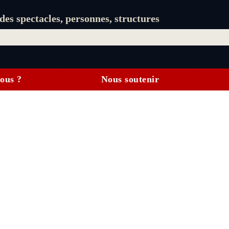
es spectacles, personnes, structures
ous ?
Nous soutenir