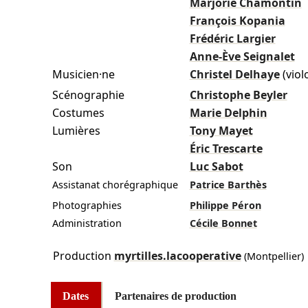
Marjorie Chamontin
François Kopania
Frédéric Largier
Anne-Ève Seignalet
Musicien·ne
Christel Delhaye
(viol
Scénographie
Christophe Beyler
Costumes
Marie Delphin
Lumières
Tony Mayet
Éric Trescarte
Son
Luc Sabot
Assistanat chorégraphique
Patrice Barthès
Photographies
Philippe Péron
Administration
Cécile Bonnet
Production
myrtilles.lacooperative
(Montpellier)
Dates
Partenaires de production