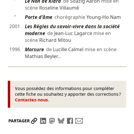
″
Le Non de Klara
de
Soazig Aaron
mise en
scène
Roseline Villaumé
″
Porte d'âme
chorégraphie
Young-Ho Nam
2001
Les Règles du savoir-vivre dans la société
moderne
de
Jean-Luc Lagarce
mise en
scène
Richard Mitou
1996
Morsure
de
Lucille Calmel
mise en scène
Mathias Beyler
…
Vous possédez des informations pour compléter
cette fiche ou souhaitez y apporter des corrections ?
Contactez-nous
.
Partager le lien
Partager sur LinkedIn
Partager sur Mastodon
Partager sur Bluesky
Partager sur Facebook
Envoyer par mail
PARTAGER