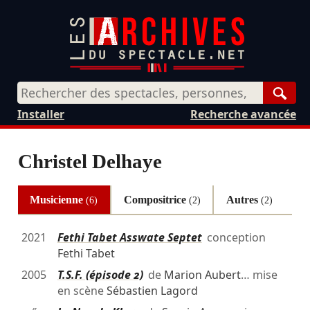
Rech
Installer
Recherche avancée
Christel Delhaye
Musicienne
Compositrice
Autres
(6)
(2)
(2)
2021
Fethi Tabet Asswate Septet
conception
Fethi Tabet
2005
T.S.F. (épisode 2)
de
Marion Aubert
… mise
en scène
Sébastien Lagord