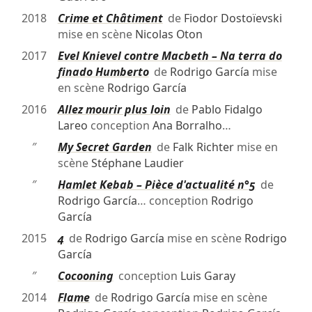
2018
Crime et Châtiment
de
Fiodor Dostoïevski
mise en scène
Nicolas Oton
2017
Evel Knievel contre Macbeth – Na terra do
finado Humberto
de
Rodrigo García
mise
en scène
Rodrigo García
2016
Allez mourir plus loin
de
Pablo Fidalgo
Lareo
conception
Ana Borralho
…
″
My Secret Garden
de
Falk Richter
mise en
scène
Stéphane Laudier
″
Hamlet Kebab – Pièce d'actualité n°5
de
Rodrigo García
… conception
Rodrigo
García
2015
4
de
Rodrigo García
mise en scène
Rodrigo
García
″
Cocooning
conception
Luis Garay
2014
Flame
de
Rodrigo García
mise en scène