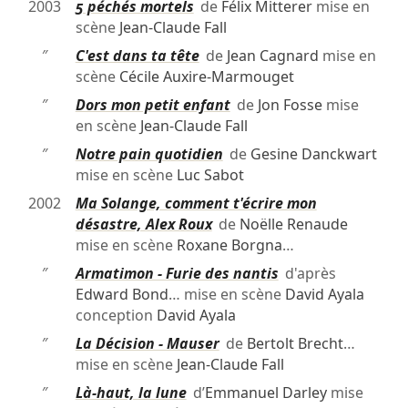
2003
5 péchés mortels
de
Félix Mitterer
mise en
scène
Jean-Claude Fall
″
C'est dans ta tête
de
Jean Cagnard
mise en
scène
Cécile Auxire-Marmouget
″
Dors mon petit enfant
de
Jon Fosse
mise
en scène
Jean-Claude Fall
″
Notre pain quotidien
de
Gesine Danckwart
mise en scène
Luc Sabot
2002
Ma Solange, comment t'écrire mon
désastre, Alex Roux
de
Noëlle Renaude
mise en scène
Roxane Borgna
…
″
Armatimon - Furie des nantis
d'après
Edward Bond
… mise en scène
David Ayala
conception
David Ayala
″
La Décision - Mauser
de
Bertolt Brecht
…
mise en scène
Jean-Claude Fall
″
Là-haut, la lune
d’
Emmanuel Darley
mise