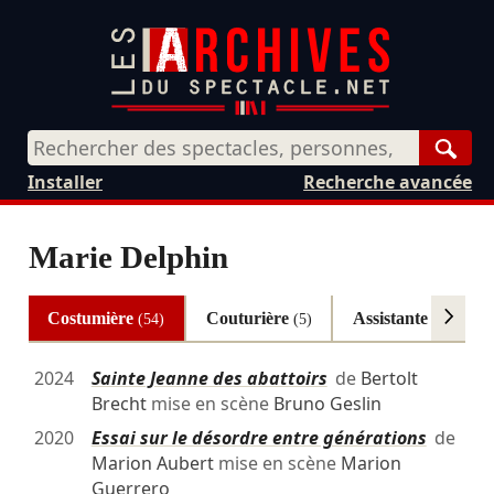
Rech
Installer
Recherche avancée
Marie Delphin
Costumière
Couturière
Assistante costum
(54)
(5)
2024
Sainte Jeanne des abattoirs
de
Bertolt
Brecht
mise en scène
Bruno Geslin
2020
Essai sur le désordre entre générations
de
Marion Aubert
mise en scène
Marion
Guerrero