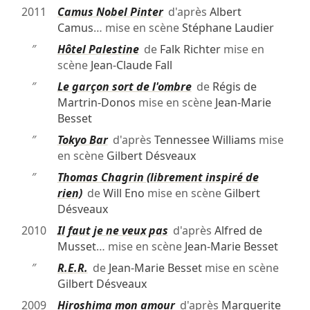
2011
Camus Nobel Pinter
d'après
Albert
Camus
… mise en scène
Stéphane Laudier
″
Hôtel Palestine
de
Falk Richter
mise en
scène
Jean-Claude Fall
″
Le garçon sort de l'ombre
de
Régis de
Martrin-Donos
mise en scène
Jean-Marie
Besset
″
Tokyo Bar
d'après
Tennessee Williams
mise
en scène
Gilbert Désveaux
″
Thomas Chagrin (librement inspiré de
rien)
de
Will Eno
mise en scène
Gilbert
Désveaux
2010
Il faut je ne veux pas
d'après
Alfred de
Musset
… mise en scène
Jean-Marie Besset
″
R.E.R.
de
Jean-Marie Besset
mise en scène
Gilbert Désveaux
2009
Hiroshima mon amour
d'après
Marguerite