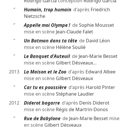
Rodrigo García
conception
Rodrigo García
″
Humain, trop humain
d'après
Friedrich
Nietzsche
″
Appelle moi Olympe !
de
Sophie Mousset
mise en scène
Jean-Claude Falet
″
Un Batman dans ta tête
de
David Léon
mise en scène
Hélène Soulié
″
Le Banquet d'Auteuil
de
Jean-Marie Besset
mise en scène
Gilbert Désveaux
…
2013
La Maison et le Zoo
d'après
Edward Albee
mise en scène
Gilbert Désveaux
″
Car tu es poussière
d'après
Harold Pinter
mise en scène
Stéphane Laudier
2012
Diderot bagarre
d'après
Denis Diderot
mise en scène
Régis de Martrin-Donos
″
Rue de Babylone
de
Jean-Marie Besset
mise
en scène
Gilbert Désveaux