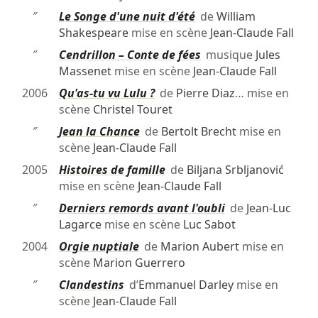
″
Le Songe d'une nuit d'été
de
William
Shakespeare
mise en scène
Jean-Claude Fall
″
Cendrillon – Conte de fées
musique
Jules
Massenet
mise en scène
Jean-Claude Fall
2006
Qu'as-tu vu Lulu ?
de
Pierre Diaz
… mise en
scène
Christel Touret
″
Jean la Chance
de
Bertolt Brecht
mise en
scène
Jean-Claude Fall
2005
Histoires de famille
de
Biljana Srbljanović
mise en scène
Jean-Claude Fall
″
Derniers remords avant l'oubli
de
Jean-Luc
Lagarce
mise en scène
Luc Sabot
2004
Orgie nuptiale
de
Marion Aubert
mise en
scène
Marion Guerrero
″
Clandestins
d’
Emmanuel Darley
mise en
scène
Jean-Claude Fall