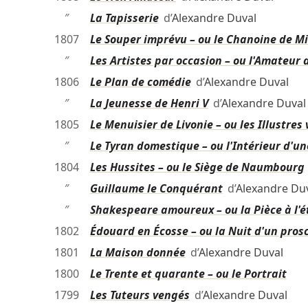
″
La Tapisserie
d’
Alexandre Duval
1807
Le Souper imprévu – ou le Chanoine de M
″
Les Artistes par occasion – ou l'Amateur d
1806
Le Plan de comédie
d’
Alexandre Duval
″
La Jeunesse de Henri V
d’
Alexandre Duval
1805
Le Menuisier de Livonie – ou les Illustres
″
Le Tyran domestique – ou l'Intérieur d'un
1804
Les Hussites – ou le Siège de Naumbourg
″
Guillaume le Conquérant
d’
Alexandre Du
″
Shakespeare amoureux – ou la Pièce à l'
1802
Édouard en Écosse – ou la Nuit d'un prosc
1801
La Maison donnée
d’
Alexandre Duval
1800
Le Trente et quarante – ou le Portrait
1799
Les Tuteurs vengés
d’
Alexandre Duval