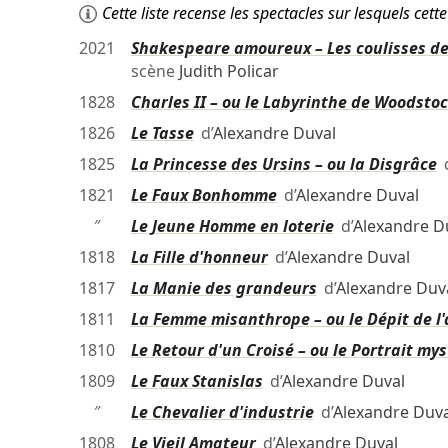
Cette liste recense les spectacles sur lesquels ce
2021
Shakespeare amoureux – Les coulisses de 
scène
Judith Policar
1828
Charles II – ou le Labyrinthe de Woodsto
1826
Le Tasse
d’
Alexandre Duval
1825
La Princesse des Ursins – ou la Disgrâce
d
1821
Le Faux Bonhomme
d’
Alexandre Duval
″
Le Jeune Homme en loterie
d’
Alexandre D
1818
La Fille d'honneur
d’
Alexandre Duval
1817
La Manie des grandeurs
d’
Alexandre Duv
1811
La Femme misanthrope – ou le Dépit de l
1810
Le Retour d'un Croisé – ou le Portrait my
1809
Le Faux Stanislas
d’
Alexandre Duval
″
Le Chevalier d'industrie
d’
Alexandre Duva
1808
Le Vieil Amateur
d’
Alexandre Duval