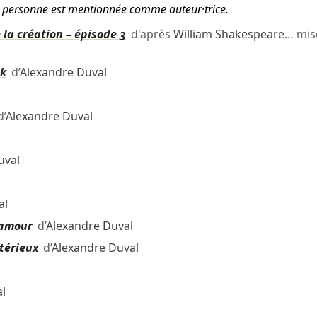
tte personne est mentionnée comme auteur·trice.
la création – épisode 3
d'après
William Shakespeare
… mis
ck
d’
Alexandre Duval
’
Alexandre Duval
uval
al
'amour
d’
Alexandre Duval
stérieux
d’
Alexandre Duval
l