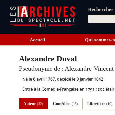
Rechercher d
Accueil
Qui sommes-n
Alexandre Duval
Pseudonyme de :
Alexandre-Vincent
Né le
6 avril 1767
, décédé le
9 janvier 1842
Entré à la Comédie-Française en 1791 ; sociétaire
Auteur
Comédien
Librettiste
(32)
(13)
(10)