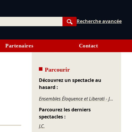
Recherche avancée
Rechercher
Partenaires
Contact
Parcourir
Découvrez un spectacle au
hasard :
Ensembles Éloquence et Liberati - Judas Macchabaeus
Parcourez les derniers
spectacles :
J.C.