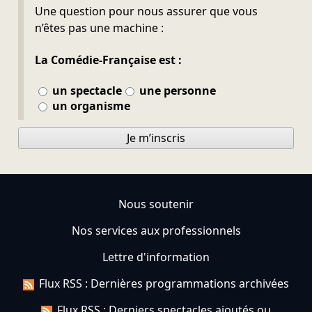
Ne pas remplir
Une question pour nous assurer que vous
n’êtes pas une machine :
La Comédie-Française est :
un spectacle
une personne
un organisme
Je m’inscris
Nous soutenir
Nos services aux professionnels
Lettre d'information
Flux RSS : Dernières programmations archivées
Flux RSS : Derniers spectacles ajoutés ou