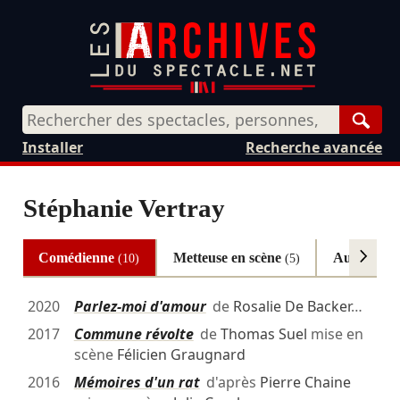
Rech
Installer
Recherche avancée
Stéphanie Vertray
Comédienne
Metteuse en scène
Autres
(10)
(5)
(2)
2020
Parlez-moi d'amour
de
Rosalie De Backer
…
2017
Commune révolte
de
Thomas Suel
mise en
scène
Félicien Graugnard
2016
Mémoires d'un rat
d'après
Pierre Chaine