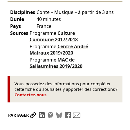
Disciplines
Conte – Musique – à partir de 3 ans
Durée
40 minutes
Pays
France
Sources
Programme
Culture
Commune
2017/2018
Programme
Centre André
Malraux
2019/2020
Programme
MAC de
Sallaumines
2019/2020
Vous possédez des informations pour compléter
cette fiche ou souhaitez y apporter des corrections ?
Contactez-nous
.
Partager le lien
Partager sur LinkedIn
Partager sur Mastodon
Partager sur Bluesky
Partager sur Facebook
Envoyer par mail
PARTAGER