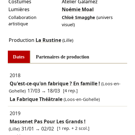
Costumes
Atelier Galamez
Lumières
Noémie Moal
Collaboration
Chloë Smagghe
(univers
artistique
visuel)
Production
La Rustine
(Lille)
Dates
Partenaires de production
2018
Qu'est-ce-qu'on fabrique ? En famille !
(Loos-en-
17/03
→
18/03
[4 rep.]
Gohelle)
La Fabrique Théâtrale
(Loos-en-Gohelle)
2019
Massenet Pas Pour Les Grands !
31/01
→
02/02
[1 rep. + 2 scol.]
(Lille)