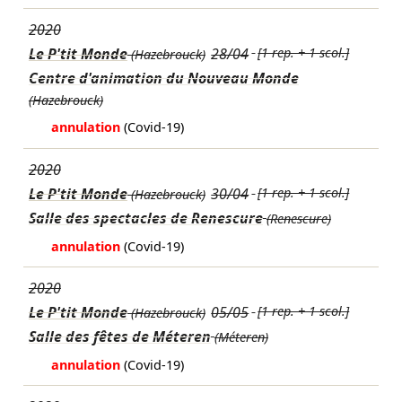
2020
Le P'tit Monde
28/04
[1 rep. + 1 scol.]
(Hazebrouck)
Centre d'animation du Nouveau Monde
(Hazebrouck)
annulation
(Covid-19)
2020
Le P'tit Monde
30/04
[1 rep. + 1 scol.]
(Hazebrouck)
Salle des spectacles de Renescure
(Renescure)
annulation
(Covid-19)
2020
Le P'tit Monde
05/05
[1 rep. + 1 scol.]
(Hazebrouck)
Salle des fêtes de Méteren
(Méteren)
annulation
(Covid-19)