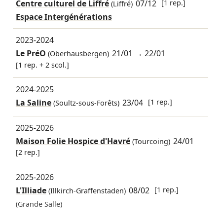
Centre culturel de Liffré
07/12
[1 rep.]
(Liffré)
Espace Intergénérations
2023-2024
Le PréO
21/01
→
22/01
(Oberhausbergen)
[1 rep. + 2 scol.]
2024-2025
La Saline
23/04
[1 rep.]
(Soultz-sous-Forêts)
2025-2026
Maison Folie Hospice d'Havré
24/01
(Tourcoing)
[2 rep.]
2025-2026
L'Illiade
08/02
[1 rep.]
(Illkirch-Graffenstaden)
(Grande Salle)