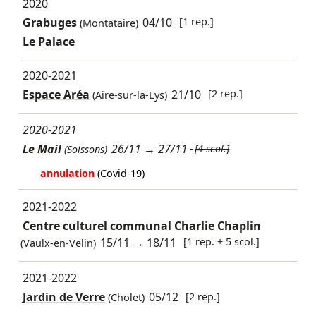
2020
Grabuges
04/10
[1 rep.]
(Montataire)
Le Palace
2020-2021
Espace Aréa
21/10
[2 rep.]
(Aire-sur-la-Lys)
2020-2021
Le Mail
26/11
→
27/11
[4 scol.]
(Soissons)
annulation
(Covid-19)
2021-2022
Centre culturel communal Charlie Chaplin
15/11
→
18/11
[1 rep. + 5 scol.]
(Vaulx-en-Velin)
2021-2022
Jardin de Verre
05/12
[2 rep.]
(Cholet)