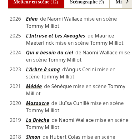
Metteur en scène
Scénographe
Mise en es
(12)
(9)
2026
Eden
de
Naomi Wallace
mise en scène
Tommy Milliot
2025
L'Intruse et Les Aveugles
de
Maurice
Maeterlinck
mise en scène
Tommy Milliot
2024
Qui a besoin du ciel
de
Naomi Wallace
mise
en scène
Tommy Milliot
2023
L'Arbre à sang
d’
Angus Cerini
mise en
scène
Tommy Milliot
2021
Médée
de
Sénèque
mise en scène
Tommy
Milliot
2020
Massacre
de
Lluïsa Cunillé
mise en scène
Tommy Milliot
2019
La Brèche
de
Naomi Wallace
mise en scène
Tommy Milliot
2018
Simon
de
Hubert Colas
mise en scène