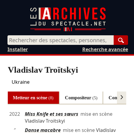
Rech
Installer
Recherche avancée
Vladislav Troïtskyi
Ukraine
Metteur en scène
Compositeur
Conception
(8)
(5)
2022
Miss Knife et ses sœurs
mise en scène
Vladislav Troïtskyi
″
Danse macabre
mise en scène
Vladislav