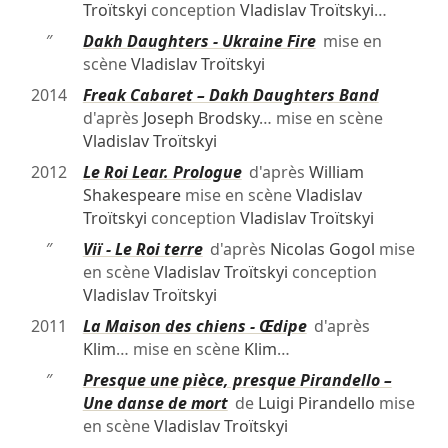
Troïtskyi
conception
Vladislav Troïtskyi
…
″
Dakh Daughters - Ukraine Fire
mise en
scène
Vladislav Troïtskyi
2014
Freak Cabaret – Dakh Daughters Band
d'après
Joseph Brodsky
… mise en scène
Vladislav Troïtskyi
2012
Le Roi Lear. Prologue
d'après
William
Shakespeare
mise en scène
Vladislav
Troïtskyi
conception
Vladislav Troïtskyi
″
Viï - Le Roi terre
d'après
Nicolas Gogol
mise
en scène
Vladislav Troïtskyi
conception
Vladislav Troïtskyi
2011
La Maison des chiens - Œdipe
d'après
Klim
… mise en scène
Klim
…
″
Presque une pièce, presque Pirandello –
Une danse de mort
de
Luigi Pirandello
mise
en scène
Vladislav Troïtskyi