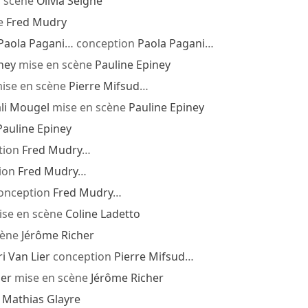
 scène
Olivia Seigne
e
Fred Mudry
Paola Pagani
… conception
Paola Pagani
…
ney
mise en scène
Pauline Epiney
ise en scène
Pierre Mifsud
…
li Mougel
mise en scène
Pauline Epiney
Pauline Epiney
tion
Fred Mudry
…
ion
Fred Mudry
…
onception
Fred Mudry
…
se en scène
Coline Ladetto
cène
Jérôme Richer
i Van Lier
conception
Pierre Mifsud
…
ner
mise en scène
Jérôme Richer
n
Mathias Glayre