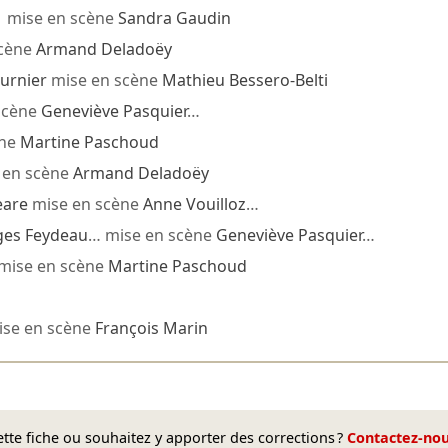
mise en scène
Sandra Gaudin
scène
Armand Deladoëy
urnier
mise en scène
Mathieu Bessero-Belti
scène
Geneviève Pasquier
…
ène
Martine Paschoud
 en scène
Armand Deladoëy
eare
mise en scène
Anne Vouilloz
…
es Feydeau
… mise en scène
Geneviève Pasquier
…
mise en scène
Martine Paschoud
se en scène
François Marin
te fiche ou souhaitez y apporter des corrections ?
Contactez-no