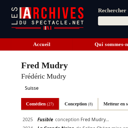
Rechercher d
Accueil
Qui sommes-n
Fred Mudry
Frédéric Mudry
Suisse
Comédien
Conception
Metteur en 
(27)
(8)
2025
Fusible
conception
Fred Mudry
…