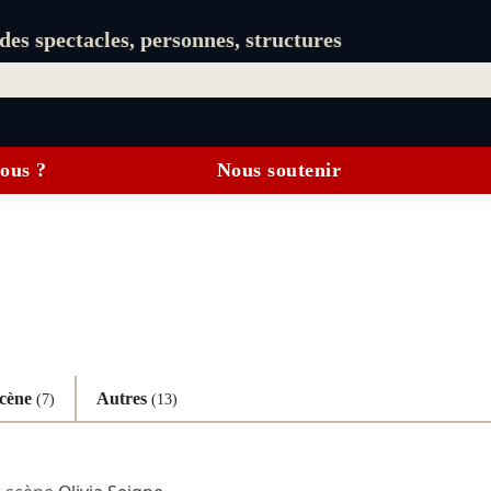
es spectacles, personnes, structures
ous ?
Nous soutenir
scène
Autres
(7)
(13)