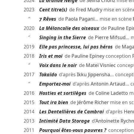
2024
La Grande Neige
de
Selina Chönz
mise en
2023
Cent titre(s)
de
Fred Mudry
mise en scèn
″
7 Rêves
de
Paola Pagani
… mise en scène
2020
La Mélancolie des oiseaux
de
Pauline Epi
″
Singing in the Sierre
de
Pierre Mifsud
… m
2019
Elle pas princesse, lui pas héros
de
Maga
2018
Iris et moi
de
Pauline Epiney
conception
″
Voix dans le noir
de
Mateï Visniec
concep
2017
Tokaïdo
d'après
Ikku Jippensha
… concept
″
Emportez-moi
d'après
Antonin Artaud
… c
2016
Hosties et sortilèges
de
Coline Ladetto
mi
2015
Tout ira bien
de
Jérôme Richer
mise en s
2014
Les Dentellières de Cambrai
d'après
Henr
2013
Intimité Data Storage
d’
Antoinette Rych
2011
Pourquoi êtes-vous pauvres ?
conceptio