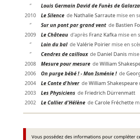
″
Louis Germain David de Funès de Galarza
2010
Le Silence
de
Nathalie Sarraute
mise en 
″
Sur un pont par grand vent
de
Bastien Fo
2009
Le Château
d'après
Franz Kafka
mise en 
″
Loin du bal
de
Valérie Poirier
mise en sc
″
Cendres de cailloux
de
Daniel Danis
mise
2008
Mesure pour mesure
de
William Shakesp
2006
On purge bébé ! - Mon Isménie !
de
Georg
2004
Le Conte d'hiver
de
William Shakespeare
2003
Les Physiciens
de
Friedrich Dürrenmatt
2002
Le Collier d'Hélène
de
Carole Fréchette
mi
Vous possédez des informations pour compléter cet