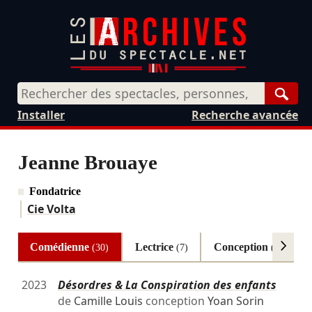
Rech
Installer
Recherche avancée
Jeanne Brouaye
Fondatrice
Cie Volta
Comédienne
Lectrice
Conception
(30)
(7)
(6)
2023
Désordres & La Conspiration des enfants
de
Camille Louis
conception
Yoan Sorin