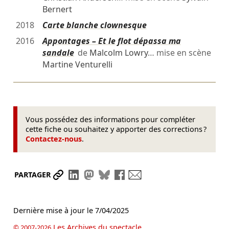
Bernert
2018
Carte blanche clownesque
2016
Appontages – Et le flot dépassa ma
sandale
de
Malcolm Lowry
… mise en scène
Martine Venturelli
Vous possédez des informations pour compléter
cette fiche ou souhaitez y apporter des corrections ?
Contactez-nous
.
Partager le lien
Partager sur LinkedIn
Partager sur Mastodon
Partager sur Bluesky
Partager sur Facebook
Envoyer par mail
PARTAGER
Dernière mise à jour le
7/04/2025
Les Archives du spectacle
© 2007-2026