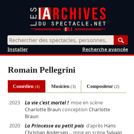
Rech
Installer
Recherche avancée
Romain Pellegrini
Comédien
Musicien
Compositeur
(4)
(3)
(2)
2023
La vie c'est mortel !
mise en scène
Charlotte Braun
conception
Charlotte
Braun
2020
La Princesse au petit pois
d'après
Hans
Christian Andersen
… mise en scène
Sylvain