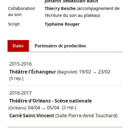
Johann Sebastian Bach
Collaboration
Thierry Besche
(accompagnement de
au son
l'écriture du son au plateau)
Script
Typhaine Rouger
Dates
Partenaires de production
2015-2016
Théâtre l'Échangeur
19/02
→
23/02
(Bagnolet)
[5 rep.]
2016-2017
Théâtre d'Orléans - Scène nationale
04/04
→
05/04
[2 rep.]
(Orléans)
Carré Saint-Vincent
(Salle Pierre-Aimé Touchard)