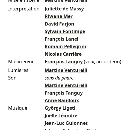
Mise en scène
Martine Venturelli
Interprétation
Juliette de Massy
Riwana Mer
David Farjon
Sylvain Fontimpe
François Lanel
Romain Pellegrini
Nicolas Carrière
Musicien·ne
François Tanguy
(voix, accordéon)
Lumières
Martine Venturelli
Son
sons du phare
Martine Venturelli
François Tanguy
Anne Baudoux
Musique
György Ligeti
Joëlle Léandre
Jean-Luc Guionnet