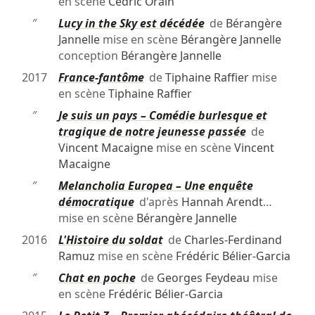
en scène
Cédric Orain
″
Lucy in the Sky est décédée
de
Bérangère
Jannelle
mise en scène
Bérangère Jannelle
conception
Bérangère Jannelle
2017
France-fantôme
de
Tiphaine Raffier
mise
en scène
Tiphaine Raffier
″
Je suis un pays – Comédie burlesque et
tragique de notre jeunesse passée
de
Vincent Macaigne
mise en scène
Vincent
Macaigne
″
Melancholia Europea – Une enquête
démocratique
d'après
Hannah Arendt
…
mise en scène
Bérangère Jannelle
2016
L'Histoire du soldat
de
Charles-Ferdinand
Ramuz
mise en scène
Frédéric Bélier-Garcia
″
Chat en poche
de
Georges Feydeau
mise
en scène
Frédéric Bélier-Garcia