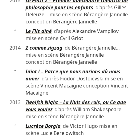
2015
Le Petit Z – Premier abécédaire théâtral de
philosophie pour les enfants
d'après
Gilles
Deleuze
… mise en scène
Bérangère Jannelle
conception
Bérangère Jannelle
″
Le Fils aîné
d'après
Alexandre Vampilov
mise en scène
Cyril Griot
2014
Z comme zigzag
de
Bérangère Jannelle
…
mise en scène
Bérangère Jannelle
conception
Bérangère Jannelle
″
Idiot ! – Parce que nous aurions dû nous
aimer
d'après
Fiodor Dostoïevski
mise en
scène
Vincent Macaigne
conception
Vincent
Macaigne
2013
Twelfth Night – La Nuit des rois, ou Ce que
vous voulez
d'après
William Shakespeare
mise en scène
Bérangère Jannelle
″
Lucrèce Borgia
de
Victor Hugo
mise en
scène
Lucie Berelowitsch