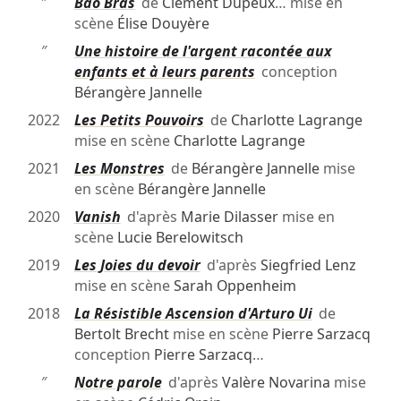
″
Bao Bras
de
Clément Dupeux
… mise en
scène
Élise Douyère
″
Une histoire de l'argent racontée aux
enfants et à leurs parents
conception
Bérangère Jannelle
2022
Les Petits Pouvoirs
de
Charlotte Lagrange
mise en scène
Charlotte Lagrange
2021
Les Monstres
de
Bérangère Jannelle
mise
en scène
Bérangère Jannelle
2020
Vanish
d'après
Marie Dilasser
mise en
scène
Lucie Berelowitsch
2019
Les Joies du devoir
d'après
Siegfried Lenz
mise en scène
Sarah Oppenheim
2018
La Résistible Ascension d'Arturo Ui
de
Bertolt Brecht
mise en scène
Pierre Sarzacq
conception
Pierre Sarzacq
…
″
Notre parole
d'après
Valère Novarina
mise