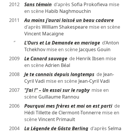
2012
Sans témoin
d'après
Sofia Prokofieva
mise
en scène
Habib Naghmouchin
2011
Au moins j'aurai laissé un beau cadavre
d'après
William Shakespeare
mise en scène
Vincent Macaigne
″
L'Ours et La Demande en mariage
d’
Anton
Tchekhov
mise en scène
Jacques Gouin
2009
Le Canard sauvage
de
Henrik Ibsen
mise
en scène
Adrien Béal
2008
Je te connais depuis longtemps
de
Jean-
Cyril Vadi
mise en scène
Jean-Cyril Vadi
2007
"J'ai !" – Un essai sur le rugby
mise en
scène
Guillaume Rannou
2006
Pourquoi mes frères et moi on est parti
de
Hédi Tillette de Clermont-Tonnerre
mise en
scène
Vincent Primault
2004
La Légende de Gösta Berling
d'après
Selma