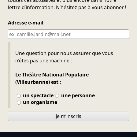
toutes ces actualités et plus encore dans notre
lettre d’information. N’hésitez pas à vous abonner !
Adresse e-mail
Ne pas remplir
Une question pour nous assurer que vous
n’êtes pas une machine :
Le Théâtre National Populaire
(Villeurbanne) est :
un spectacle
une personne
un organisme
Je m’inscris