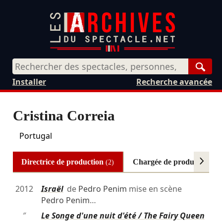
Rech
Installer
Recherche avancée
Cristina Correia
Portugal
Directrice de production
Chargée de production
(2)
(2)
2012
Israël
de
Pedro Penim
mise en scène
Pedro Penim
…
″
Le Songe d'une nuit d'été / The Fairy Queen