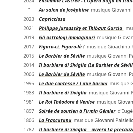
2024
Ensemble L'Astrée - L'Opera buffa en Ital
″
Au salon de Joséphine
musique
Giovanni 
2023
Capricciosa
2021
Philippe Jaroussky et Thibaut Garcia
mu
2019
Gli astrologi immaginari
musique
Giovan
2017
Figaro-ci, Figaro-là !
musique
Gioachino 
2015
Le Barbier de Séville
musique
Giovanni Pa
2014
Il barbiere di Siviglia (Le Barbier de Sévill
2006
Le Barbier de Séville
musique
Giovanni Pa
1995
Le due contesse / I due baroni
musique
G
1983
Il barbiere di Siviglia
musique
Giovanni P
1981
Le Roi Théodore à Venise
musique
Giovann
1897
Soirée de soutien à Firmin Gémier
d’
Eugè
1806
La Frascatana
musique
Giovanni Paisiell
1782
Il barbiere di Siviglia – ovvero La precauz