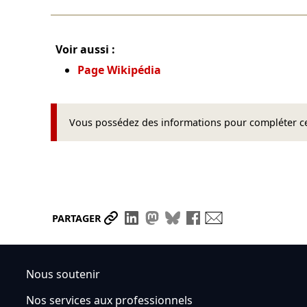
Voir aussi :
Page Wikipédia
Vous possédez des informations pour compléter cet
Partager le lien
Partager sur LinkedIn
Partager sur Mastodon
Partager sur Bluesky
Partager sur Face
Envoyer par ma
PARTAGER
Nous soutenir
Nos services aux professionnels