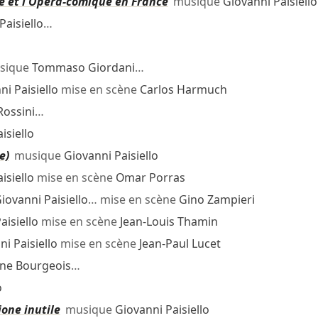
ie et l'Opéra-comique en France
musique
Giovanni Paisiello
Paisiello
…
sique
Tommaso Giordani
…
ni Paisiello
mise en scène
Carlos Harmuch
Rossini
…
isiello
e)
musique
Giovanni Paisiello
isiello
mise en scène
Omar Porras
iovanni Paisiello
… mise en scène
Gino Zampieri
aisiello
mise en scène
Jean-Louis Thamin
i Paisiello
mise en scène
Jean-Paul Lucet
ne Bourgeois
…
o
ione inutile
musique
Giovanni Paisiello