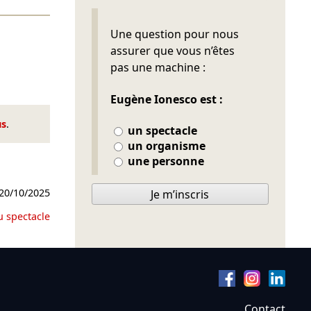
Ne pas remplir
Une question pour nous
assurer que vous n’êtes
pas une machine :
Eugène Ionesco est :
us
.
un spectacle
un organisme
une personne
20/10/2025
Je m’inscris
u spectacle
Contact