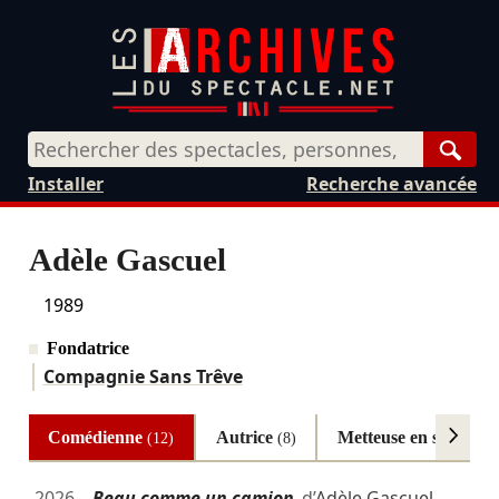
Rech
Installer
Recherche avancée
Adèle Gascuel
1989
Fondatrice
Compagnie Sans Trêve
Comédienne
Autrice
Metteuse en scène
(12)
(8)
(6)
2026
Beau comme un camion
d’
Adèle Gascuel