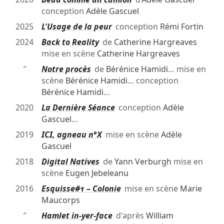
conception
Adèle Gascuel
2025
L'Usage de la peur
conception
Rémi Fortin
2024
Back to Reality
de
Catherine Hargreaves
mise en scène
Catherine Hargreaves
″
Notre procès
de
Bérénice Hamidi
… mise en
scène
Bérénice Hamidi
… conception
Bérénice Hamidi
…
2020
La Dernière Séance
conception
Adèle
Gascuel
…
2019
ICI, agneau n°X
mise en scène
Adèle
Gascuel
2018
Digital Natives
de
Yann Verburgh
mise en
scène
Eugen Jebeleanu
2016
Esquisse#1 – Colonie
mise en scène
Marie
Maucorps
″
Hamlet in-yer-face
d'après
William