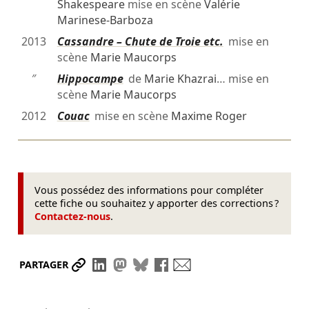
Shakespeare
mise en scène
Valérie
Marinese-Barboza
2013
Cassandre – Chute de Troie etc.
mise en
scène
Marie Maucorps
″
Hippocampe
de
Marie Khazrai
… mise en
scène
Marie Maucorps
2012
Couac
mise en scène
Maxime Roger
Vous possédez des informations pour compléter
cette fiche ou souhaitez y apporter des corrections ?
Contactez-nous
.
Partager le lien
Partager sur LinkedIn
Partager sur Mastodon
Partager sur Bluesky
Partager sur Facebook
Envoyer par mail
PARTAGER