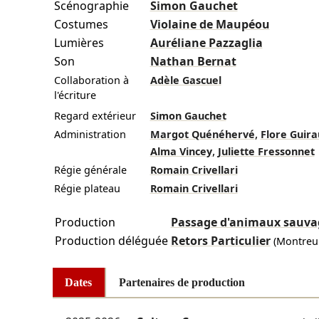
Scénographie
Simon Gauchet
Costumes
Violaine de Maupéou
Lumières
Auréliane Pazzaglia
Son
Nathan Bernat
Collaboration à
Adèle Gascuel
l'écriture
Regard extérieur
Simon Gauchet
,
Administration
Margot Quénéhervé
Flore Guir
,
Alma Vincey
Juliette Fressonnet
Régie générale
Romain Crivellari
Régie plateau
Romain Crivellari
Production
Passage d'animaux sauva
Production déléguée
Retors Particulier
(Montreui
Dates
Partenaires de production