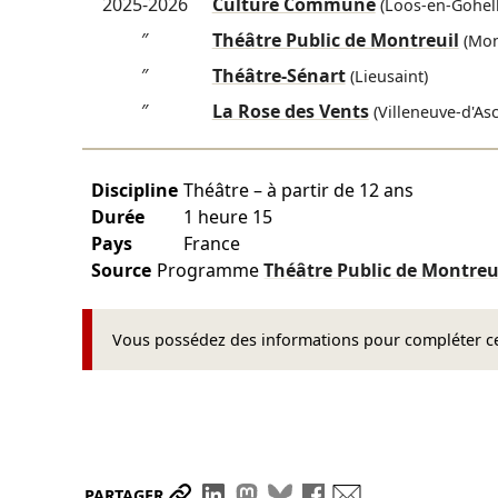
2025-2026
Culture Commune
(Loos-en-Gohell
″
Théâtre Public de Montreuil
(Mon
″
Théâtre-Sénart
(Lieusaint)
″
La Rose des Vents
(Villeneuve-d'As
Discipline
Théâtre – à partir de 12 ans
Durée
1 heure 15
Pays
France
Source
Programme
Théâtre Public de Montreu
Vous possédez des informations pour compléter cet
Partager le lien
Partager sur LinkedIn
Partager sur Mastodon
Partager sur Bluesky
Partager sur Face
Envoyer par ma
PARTAGER