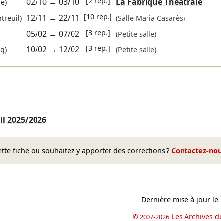
[2 rep.]
02/10
→
03/10
La Fabrique Théâtrale
e)
[10 rep.]
12/11
→
22/11
treuil)
(Salle Maria Casarès)
[3 rep.]
05/02
→
07/02
(Petite salle)
[3 rep.]
10/02
→
12/02
cq)
(Petite salle)
il
2025/2026
te fiche ou souhaitez y apporter des corrections ?
Contactez-no
Dernière mise à jour le
Les Archives d
© 2007-2026
book
il