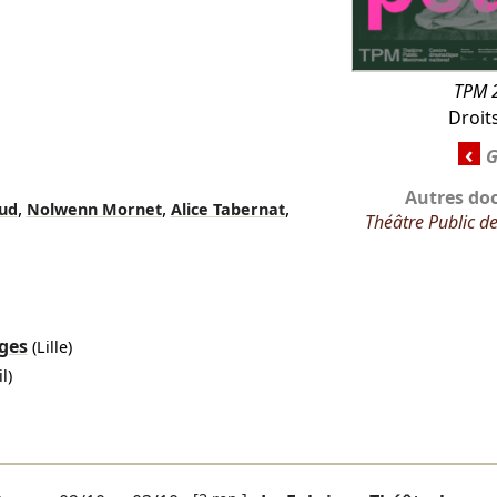
TPM 
Droit
‹
Autres do
,
,
,
aud
Nolwenn Mornet
Alice Tabernat
Théâtre Public d
ges
(Lille)
l)