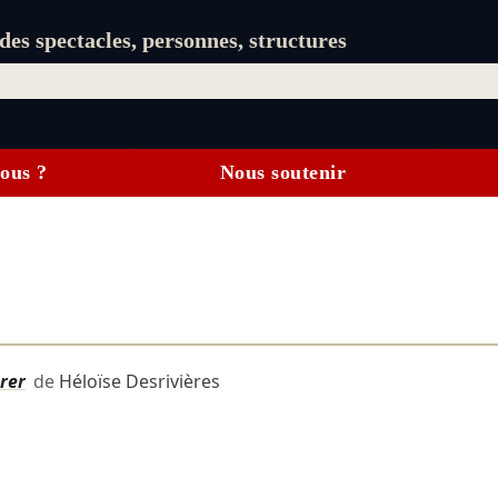
es spectacles, personnes, structures
ous ?
Nous soutenir
rer
de
Héloïse Desrivières