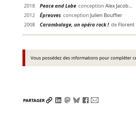
2018
Peace and Lobe
conception
Alex Jacob
…
2012
Épreuves
conception
Julien Bouffier
2008
Carambolage, un opéra rock !
de
Florent
Vous possédez des informations pour compléter cet
Partager le lien
Partager sur LinkedIn
Partager sur Mastodon
Partager sur Bluesky
Partager sur Face
Envoyer par ma
PARTAGER