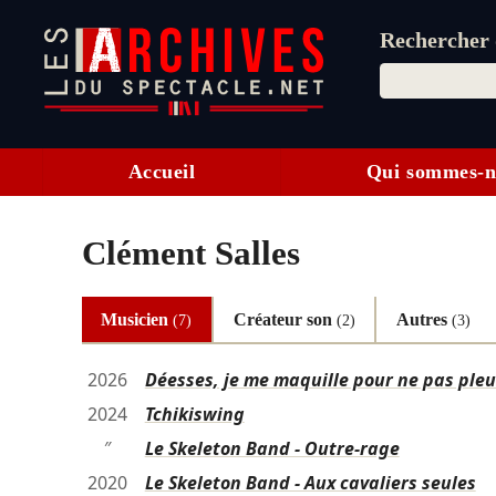
Rechercher d
Accueil
Qui sommes-n
Clément Salles
Musicien
Créateur son
Autres
(7)
(2)
(3)
2026
Déesses, je me maquille pour ne pas pleu
2024
Tchikiswing
″
Le Skeleton Band - Outre-rage
2020
Le Skeleton Band - Aux cavaliers seules