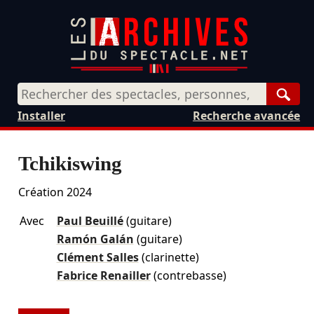
Rech
Installer
Recherche avancée
Tchikiswing
Création 2024
Avec
Paul Beuillé
(guitare)
Ramón Galán
(guitare)
Clément Salles
(clarinette)
Fabrice Renailler
(contrebasse)