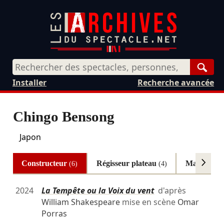
Rech
Installer
Recherche avancée
Chingo Bensong
Japon
Constructeur
Régisseur plateau
Machinist
(6)
(4)
2024
La Tempête ou la Voix du vent
d'après
William Shakespeare
mise en scène
Omar
Porras