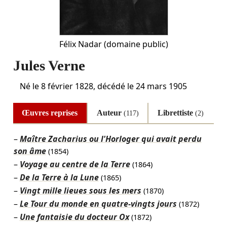
Félix Nadar
(domaine public)
Jules Verne
Né le
8 février 1828
, décédé le
24 mars 1905
Œuvres reprises
Auteur
Librettiste
(117)
(2)
Maître Zacharius ou l'Horloger qui avait perdu
son âme
(1854)
Voyage au centre de la Terre
(1864)
De la Terre à la Lune
(1865)
Vingt mille lieues sous les mers
(1870)
Le Tour du monde en quatre-vingts jours
(1872)
Une fantaisie du docteur Ox
(1872)