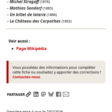
Michel Strogoff
(1876)
Mathias Sandorf
(1885)
Un billet de loterie
(1886)
Le Château des Carpathes
(1892)
Voir aussi :
Page Wikipédia
Vous possédez des informations pour compléter
cette fiche ou souhaitez y apporter des corrections ?
Contactez-nous
.
Partager le lien
Partager sur LinkedIn
Partager sur Mastodon
Partager sur Bluesky
Partager sur Facebook
Envoyer par mail
PARTAGER
Dernière mise à jour le
7/07/2026