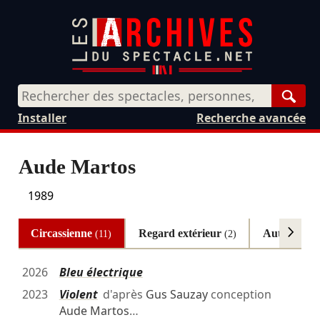
Rech
Installer
Recherche avancée
Aude Martos
1989
Circassienne
Regard extérieur
Autres
(11)
(2)
(6)
2026
Bleu électrique
2023
Violent
d'après
Gus Sauzay
conception
Aude Martos
…