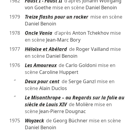
1982
Faust I - Faust II
d'après
Johann Wolfgang
von Goethe
mise en scène
Daniel Benoin
1979
Treize flashs pour un rocker
mise en scène
Daniel Benoin
1978
Oncle Vania
d'après
Anton Tchekhov
mise
en scène
Jean-Marc Bory
1977
Héloïse et Abélard
de
Roger Vailland
mise
en scène
Daniel Benoin
1976
Les Amoureux
de
Carlo Goldoni
mise en
scène
Caroline Huppert
″
Deux pour cent
de
Serge Ganzl
mise en
scène
Alain Duclos
″
Le Misanthrope – ou Regards sur la folie au
siècle de Louis XIV
de
Molière
mise en
scène
Jean-Pierre Dougnac
1975
Woyzeck
de
Georg Büchner
mise en scène
Daniel Benoin