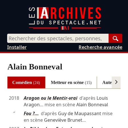
Rech
Installer
Recherche avancée
Alain Bonneval
Comédien
Metteur en scène
Auteur
(24)
(15)
(2)
2018
Aragon ou le Mentir-vrai
d'après
Louis
Aragon
… mise en scène
Alain Bonneval
″
Fou ?...
d'après
Guy de Maupassant
mise
en scène
Geneviève Brunet
…