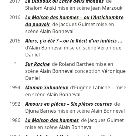
2017
Le Dibbouk ou Entre deux mondes
de
Shalom Anski
mise en scène
Jean Marzouk
2016
La Maison des hommes – ou l'Antichambre
du pouvoir
de
Jacques Guimet
mise en
scène
Alain Bonneval
2015
Alors, ç'a été ? – ou le Récit d'un indécis ...
d’
Alain Bonneval
mise en scène
Véronique
Daniel
″
Sur Racine
de
Roland Barthes
mise en
scène
Alain Bonneval
conception
Véronique
Daniel
1994
Maman Sabouleux
d’
Eugène Labiche
… mise
en scène
Alain Bonneval
1992
Amours en pièces – Six pièces courtes
de
Djuna Barnes
mise en scène
Alain Bonneval
1986
La Maison des hommes
de
Jacques Guimet
mise en scène
Alain Bonneval