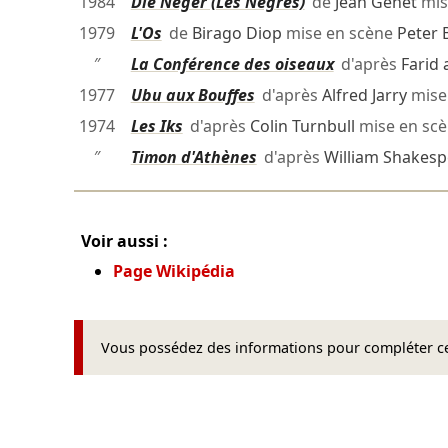
1984
Die Neger (Les Nègres)
de
Jean Genet
mis
1979
L'Os
de
Birago Diop
mise en scène
Peter 
″
La Conférence des oiseaux
d'après
Farid 
1977
Ubu aux Bouffes
d'après
Alfred Jarry
mise
1974
Les Iks
d'après
Colin Turnbull
mise en sc
″
Timon d'Athènes
d'après
William Shakesp
Voir aussi :
Page Wikipédia
Vous possédez des informations pour compléter cet