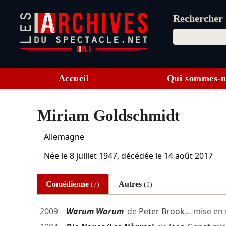
Rechercher d
Accueil
Qui sommes-n
Miriam Goldschmidt
Allemagne
Née le
8 juillet 1947
, décédée le
14 août 2017
Comédienne
Autres
(7)
(1)
2009
Warum Warum
de
Peter Brook
… mise en