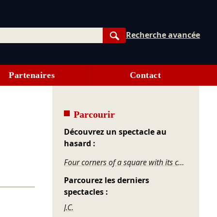
Recherche avancée
Rechercher
Partenaires
Contact
Parcourir
Découvrez un spectacle au
hasard :
Four corners of a square with its center lost
Parcourez les derniers
spectacles :
J.C.