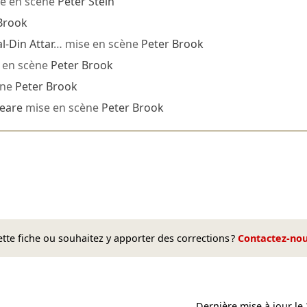
e en scène
Peter Stein
Brook
al-Din Attar
… mise en scène
Peter Brook
 en scène
Peter Brook
ène
Peter Brook
eare
mise en scène
Peter Brook
te fiche ou souhaitez y apporter des corrections ?
Contactez-no
Dernière mise à jour le