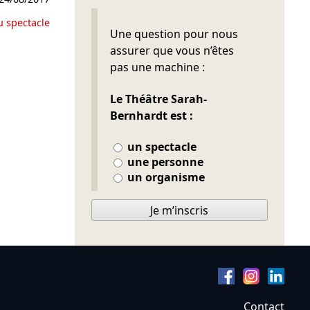
u spectacle
Ne pas remplir
Une question pour nous
assurer que vous n’êtes
pas une machine :
Le Théâtre Sarah-
Bernhardt est :
un spectacle
une personne
un organisme
Je m’inscris
Contact