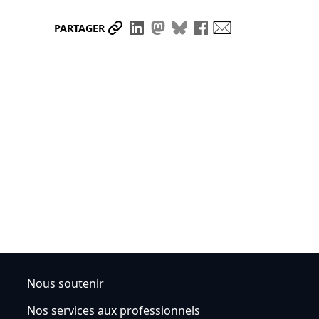
Partager le lien
Partager sur LinkedIn
Partager sur Mastodon
Partager sur Bluesky
Partager sur Face
Envoyer par ma
PARTAGER
Nous soutenir
Nos services aux professionnels