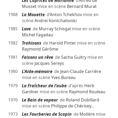
″
Les Caprices de Marianne
d’
Alfred de
Musset
mise en scène
Bernard Murat
1988
La Mouette
d’
Anton Tchekhov
mise en
scène
Andreï Kontchalovski
1985
Love
de
Murray Schisgal
mise en scène
Michel Fagadau
1982
Trahisons
de
Harold Pinter
mise en scène
Raymond Gérôme
1981
Faisons un rêve
de
Sacha Guitry
mise en
scène
Jacques Sereys
1980
L'Aide-mémoire
de
Jean-Claude Carrière
mise en scène
Yves Bureau
1979
La Fraîcheur de l'aube
d'après
Herb
Gardner
mise en scène
Raymond Rouleau
1976
Le Bain de vapeur
de
Roland Dubillard
mise en scène
Philippe de Chérisey
…
1973
Les Fourberies de Scapin
de
Molière
mise