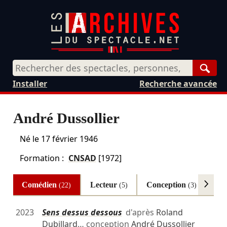
Rech
Installer
Recherche avancée
André Dussollier
Né le
17 février 1946
Formation :
CNSAD
[1972]
Comédien
Lecteur
Conception
Au
(22)
(5)
(3)
2023
Sens dessus dessous
d'après
Roland
Dubillard
… conception
André Dussollier