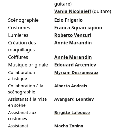
guitare)
Vania Nicolaieff
(guitare)
Scénographie
Ezio Frigerio
Costumes
Franca Squarciapino
Lumières
Roberto Venturi
Création des
Annie Marandin
maquillages
Coiffures
Annie Marandin
Musique originale
Edouard Artemiev
Collaboration
Myriam Desrumeaux
artistique
Collaboration à la
Alberto Andreis
scénographie
Assistanat à la mise
Avangard Leontiev
en scène
Assistanat aux
Brigitte Laleouse
costumes
Assistanat
Macha Zonina