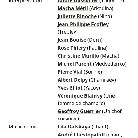
Interprétation
André Dussollier
(Trigorine)
Macha Méril
(Arkadina)
Juliette Binoche
(Nina)
Jean-Philippe Ecoffey
(Treplev)
Jean Bouise
(Dorn)
Rose Thiery
(Paulina)
Christine Murillo
(Macha)
Michel Parent
(Medvedenko)
Pierre Vial
(Sorine)
Albert Delpy
(Chamraev)
Yves Elliot
(Yacov)
Véronique Blainvy
(Une
femme de chambre)
Geoffroy Guerrier
(Un chef
cuisinier)
Musicien·ne
Lila Dalskaya
(chant)
André Chestopaloff
(chant,