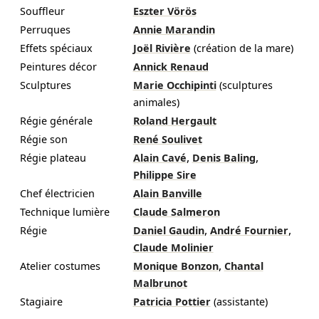
Souffleur
Eszter Vörös
Perruques
Annie Marandin
Effets spéciaux
Joël Rivière
(création de la mare)
Peintures décor
Annick Renaud
Sculptures
Marie Occhipinti
(sculptures
animales)
Régie générale
Roland Hergault
Régie son
René Soulivet
,
,
Régie plateau
Alain Cavé
Denis Baling
Philippe Sire
Chef électricien
Alain Banville
Technique lumière
Claude Salmeron
,
,
Régie
Daniel Gaudin
André Fournier
Claude Molinier
,
Atelier costumes
Monique Bonzon
Chantal
Malbrunot
Stagiaire
Patricia Pottier
(assistante)