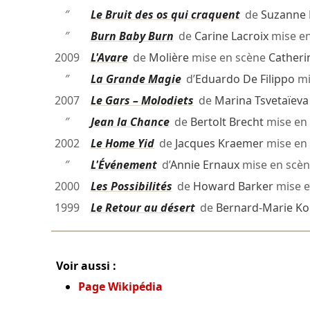
″
Le Bruit des os qui craquent
de
Suzanne 
″
Burn Baby Burn
de
Carine Lacroix
mise e
2009
L'Avare
de
Molière
mise en scène
Catheri
″
La Grande Magie
d’
Eduardo De Filippo
mi
2007
Le Gars – Molodiets
de
Marina Tsvetaïeva
″
Jean la Chance
de
Bertolt Brecht
mise en
2002
Le Home Yid
de
Jacques Kraemer
mise en
″
L'Événement
d’
Annie Ernaux
mise en scè
2000
Les Possibilités
de
Howard Barker
mise e
1999
Le Retour au désert
de
Bernard-Marie Ko
Voir aussi :
Page Wikipédia