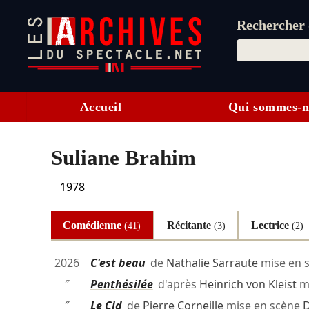
Rechercher d
Accueil
Qui sommes-n
Suliane Brahim
1978
Comédienne
Récitante
Lectrice
(41)
(3)
(2)
2026
C'est beau
de
Nathalie Sarraute
mise en 
″
Penthésilée
d'après
Heinrich von Kleist
mi
″
Le Cid
de
Pierre Corneille
mise en scène
D