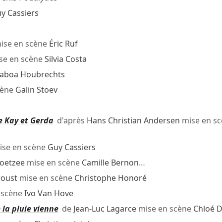
y Cassiers
ise en scène
Éric Ruf
se en scène
Silvia Costa
saboa Houbrechts
cène
Galin Stoev
de Kay et Gerda
d'après
Hans Christian Andersen
mise en s
se en scène
Guy Cassiers
Coetzee
mise en scène
Camille Bernon
…
roust
mise en scène
Christophe Honoré
 scène
Ivo Van Hove
 la pluie vienne
de
Jean-Luc Lagarce
mise en scène
Chloé 