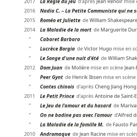
2017
La Règle du jeu
d'après
Jean Renoir
mise 
2016
Nadia C. – La Petite Communiste qui ne s
2015
Roméo et Juliette
de
William Shakespear
2014
La Maladie de la mort
de
Marguerite Dur
″
Cabaret Barbara
″
Lucrèce Borgia
de
Victor Hugo
mise en s
″
Le Songe d'une nuit d'été
de
William Sha
2012
Dom Juan
de
Molière
mise en scène
Jean-
″
Peer Gynt
de
Henrik Ibsen
mise en scène
″
Contes chinois
d'après
Cheng Jiang Hong
2011
Le Petit Prince
d'après
Antoine de Saint-
″
Le Jeu de l'amour et du hasard
de
Mariva
″
On ne badine pas avec l'amour
d’
Alfred 
″
La Maladie de la famille M.
de
Fausto Pa
2010
Andromaque
de
Jean Racine
mise en scè