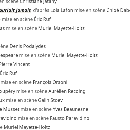
en scène
Christiane Jatahy
ouriait jamais
d'après
Lola Lafon
mise en scène
Chloé Dab
e
mise en scène
Éric Ruf
as
mise en scène
Muriel Mayette-Holtz
cène
Denis Podalydès
kespeare
mise en scène
Muriel Mayette-Holtz
Pierre Vincent
Éric Ruf
mise en scène
François Orsoni
Exupéry
mise en scène
Aurélien Recoing
ux
mise en scène
Galin Stoev
de Musset
mise en scène
Yves Beaunesne
ravidino
mise en scène
Fausto Paravidino
ne
Muriel Mayette-Holtz