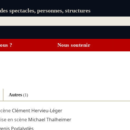
es spectacles, personnes, structures
ous ?
Nous soutenir
Autres
(1)
scène
Clément Hervieu-Léger
se en scène
Michael Thalheimer
enis Podalydès