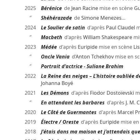
2025
Bérénice
de
Jean Racine
mise en scène
Gu
″
Shéhérazade
de
Simone Menezes
…
2024
Le Soulier de satin
d'après
Paul Claudel
m
″
Macbeth
d'après
William Shakespeare
mi
2023
Médée
d'après
Euripide
mise en scène
Li
″
Oncle Vania
d’
Anton Tchekhov
mise en s
″
Portrait d'actrice - Suliane Brahim
2022
La Reine des neiges – L'histoire oubliée 
Johanna Boyé
2021
Les Démons
d'après
Fiodor Dostoïevski
mi
″
En attendant les barbares
d'après
J. M. 
2020
Le Côté de Guermantes
d'après
Marcel P
2019
Électre / Oreste
d'après
Euripide
mise en
2018
J'étais dans ma maison et j'attendais que