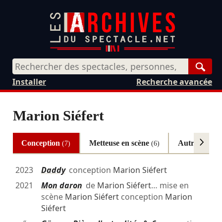
Rech
Installer
Recherche avancée
Marion Siéfert
Conception
Metteuse en scène
Autrice
(7)
(6)
(5)
2023
Daddy
conception
Marion Siéfert
2021
Mon daron
de
Marion Siéfert
… mise en
scène
Marion Siéfert
conception
Marion
Siéfert