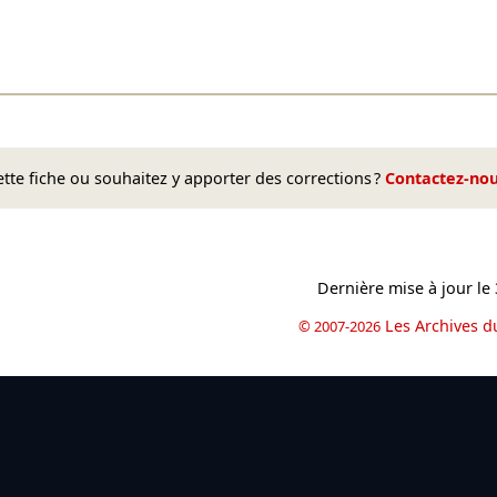
te fiche ou souhaitez y apporter des corrections ?
Contactez-no
Dernière mise à jour le
Les Archives d
© 2007-2026
book
il