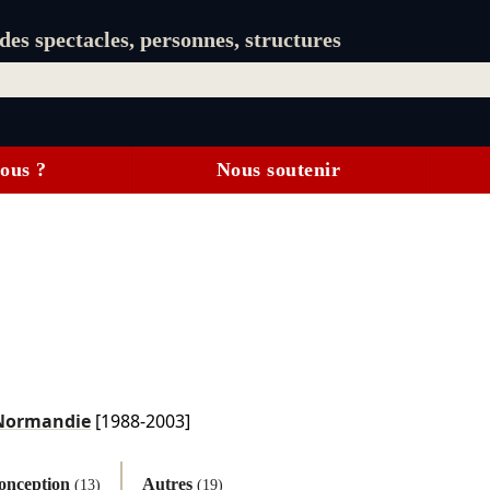
es spectacles, personnes, structures
ous ?
Nous soutenir
 Normandie
[1988-2003]
onception
Autres
(13)
(19)