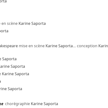
orta
 en scène
Karine Saporta
porta
akespeare
mise en scène
Karine Saporta
… conception
Kari
e Saporta
arine Saporta
e
Karine Saporta
a
rine Saporta
ne
chorégraphie
Karine Saporta