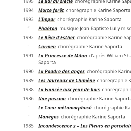
1995
Le Bal du siècle
chorégraphie
Karine Sap
1994
Morte forêt
chorégraphie
Karine Saporta
1993
L'Impur
chorégraphie
Karine Saporta
″
Phaëton
musique
Jean-Baptiste Lully
mise
1992
Le Rêve d'Esther
chorégraphie
Karine Sa
″
Carmen
chorégraphie
Karine Saporta
1991
La Princesse de Milan
d'après
William Sh
Saporta
1990
La Poudre des anges
chorégraphie
Karin
1989
Les Taureaux de Chimène
chorégraphie
K
1988
La Fiancée aux yeux de bois
chorégraphi
1986
Une passion
chorégraphie
Karine Saport
″
Le Cœur métamorphosé
chorégraphie
Ka
″
Manèges
chorégraphie
Karine Saporta
1985
Incandescence 2 – Les Pleurs en porcelai