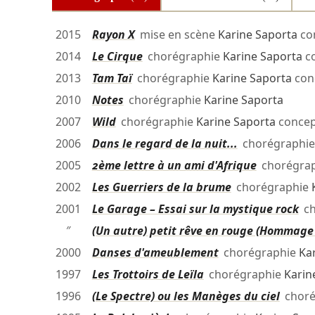
2015
Rayon X
mise en scène
Karine Saporta
co
2014
Le Cirque
chorégraphie
Karine Saporta
c
2013
Tam Taï
chorégraphie
Karine Saporta
con
2010
Notes
chorégraphie
Karine Saporta
2007
Wild
chorégraphie
Karine Saporta
concep
2006
Dans le regard de la nuit...
chorégraphi
2005
2ème lettre à un ami d'Afrique
chorégra
2002
Les Guerriers de la brume
chorégraphie
2001
Le Garage – Essai sur la mystique rock
ch
″
(Un autre) petit rêve en rouge (Hommage 
2000
Danses d'ameublement
chorégraphie
Ka
1997
Les Trottoirs de Leïla
chorégraphie
Karin
1996
(Le Spectre) ou les Manèges du ciel
choré