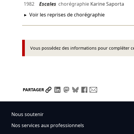
1982
Escales
chorégraphie
Karine Saporta
Voir les reprises de chorégraphie
Vous possédez des informations pour compléter cet
Partager le lien
Partager sur LinkedIn
Partager sur Mastodon
Partager sur Bluesky
Partager sur Face
Envoyer par ma
PARTAGER
Nous soutenir
Nos services aux professionnels