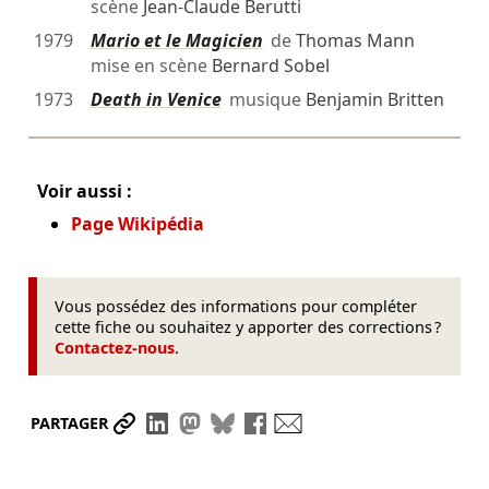
scène
Jean-Claude Berutti
1979
Mario et le Magicien
de
Thomas Mann
mise en scène
Bernard Sobel
1973
Death in Venice
musique
Benjamin Britten
Voir aussi :
Page Wikipédia
Vous possédez des informations pour compléter
cette fiche ou souhaitez y apporter des corrections ?
Contactez-nous
.
Partager le lien
Partager sur LinkedIn
Partager sur Mastodon
Partager sur Bluesky
Partager sur Facebook
Envoyer par mail
PARTAGER