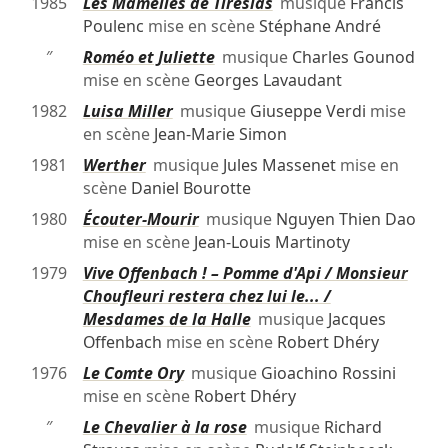
1985
Les Mamelles de Tirésias
musique
Francis
Poulenc
mise en scène
Stéphane André
″
Roméo et Juliette
musique
Charles Gounod
mise en scène
Georges Lavaudant
1982
Luisa Miller
musique
Giuseppe Verdi
mise
en scène
Jean-Marie Simon
1981
Werther
musique
Jules Massenet
mise en
scène
Daniel Bourotte
1980
Écouter-Mourir
musique
Nguyen Thien Dao
mise en scène
Jean-Louis Martinoty
1979
Vive Offenbach ! – Pomme d'Api / Monsieur
Choufleuri restera chez lui le... /
Mesdames de la Halle
musique
Jacques
Offenbach
mise en scène
Robert Dhéry
1976
Le Comte Ory
musique
Gioachino Rossini
mise en scène
Robert Dhéry
″
Le Chevalier à la rose
musique
Richard