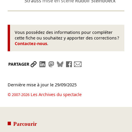
Strauss
mise en scène
Rudolf Steinboeck
Vous possédez des informations pour compléter
cette fiche ou souhaitez y apporter des corrections ?
Contactez-nous
.
Partager le lien
Partager sur LinkedIn
Partager sur Mastodon
Partager sur Bluesky
Partager sur Facebook
Envoyer par mail
PARTAGER
Dernière mise à jour le
29/09/2025
Les Archives du spectacle
© 2007-2026
Parcourir