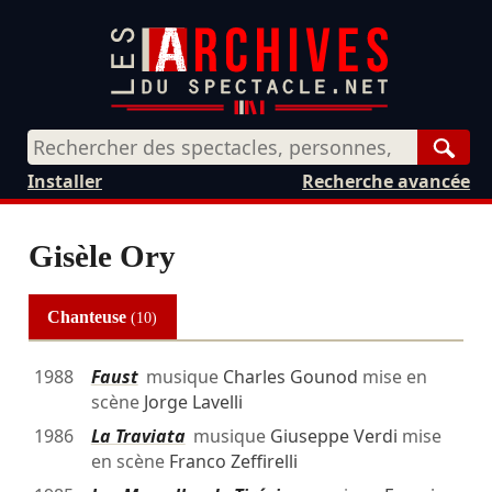
Rech
Installer
Recherche avancée
Gisèle Ory
Chanteuse
(10)
1988
Faust
musique
Charles Gounod
mise en
scène
Jorge Lavelli
1986
La Traviata
musique
Giuseppe Verdi
mise
en scène
Franco Zeffirelli