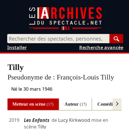
Rech
Installer
Recherche avancée
Tilly
Pseudonyme de :
François-Louis Tilly
Né le
30 mars 1946
Metteur en scène
Auteur
Comédien
(17)
(17)
(5)
2019
Les Enfants
de
Lucy Kirkwood
mise en
scène
Tilly