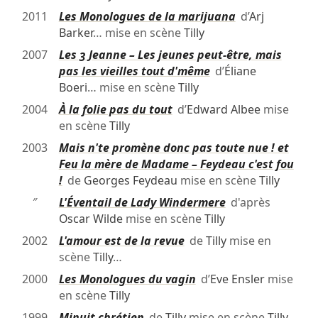
2011
Les Monologues de la marijuana
d’
Arj
Barker
… mise en scène
Tilly
2007
Les 3 Jeanne – Les jeunes peut-être, mais
pas les vieilles tout d'même
d’
Éliane
Boeri
… mise en scène
Tilly
2004
À la folie pas du tout
d’
Edward Albee
mise
en scène
Tilly
2003
Mais n'te promène donc pas toute nue ! et
Feu la mère de Madame – Feydeau c'est fou
!
de
Georges Feydeau
mise en scène
Tilly
″
L'Éventail de Lady Windermere
d'après
Oscar Wilde
mise en scène
Tilly
2002
L'amour est de la revue
de
Tilly
mise en
scène
Tilly
…
2000
Les Monologues du vagin
d’
Eve Ensler
mise
en scène
Tilly
1999
Minuit chrétien
de
Tilly
mise en scène
Tilly