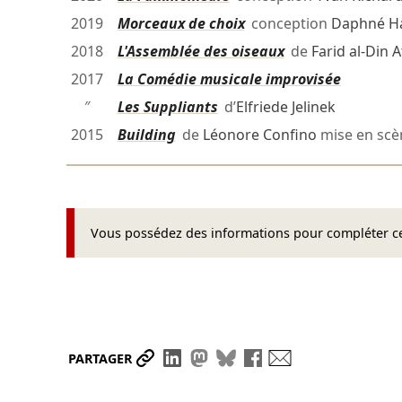
2019
Morceaux de choix
conception
Daphné H
2018
L'Assemblée des oiseaux
de
Farid al-Din A
2017
La Comédie musicale improvisée
″
Les Suppliants
d’
Elfriede Jelinek
2015
Building
de
Léonore Confino
mise en sc
Vous possédez des informations pour compléter cet
Partager le lien
Partager sur LinkedIn
Partager sur Mastodon
Partager sur Bluesky
Partager sur Face
Envoyer par ma
PARTAGER