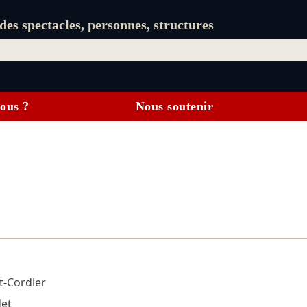
es spectacles, personnes, structures
ous ?
Nous soutenir
t-Cordier
det