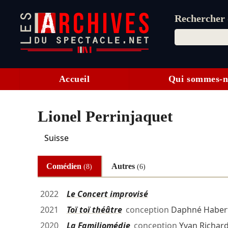
Rechercher d
Accueil
Qui sommes-n
Lionel Perrinjaquet
Suisse
Comédien
Autres
(8)
(6)
2022
Le Concert improvisé
2021
Toï toï théâtre
conception
Daphné Haber
2020
La Familiomédie
conception
Yvan Richar