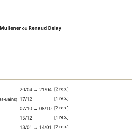
Mullener
Renaud Delay
ou
[2 rep.]
20/04
→
21/04
[1 rep.]
17/12
es-Bains)
[2 rep.]
07/10
→
08/10
[1 rep.]
15/12
[2 rep.]
13/01
→
14/01