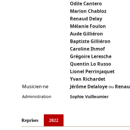
Odile Cantero
Marion Chabloz
Renaud Delay
Mélanie Foulon
Aude Gilliéron
Baptiste Gilliéron
Caroline Ihmof
Grégoire Leresche
Quentin Lo Russo
Lionel Perrinjaquet
Yvan Richardet
Musicien·ne
Jérôme Delaloye
Renau
ou
Administration
Sophie Vuilleumier
Reprises
2022