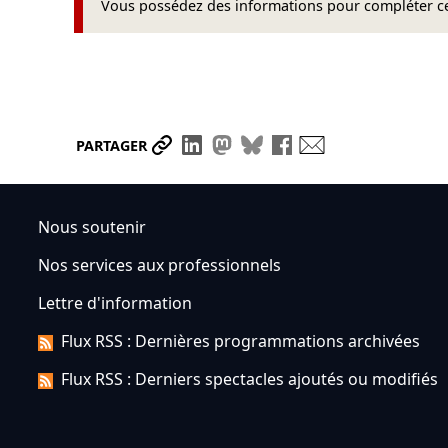
Vous possédez des informations pour compléter cet
Partager le lien
Partager sur LinkedIn
Partager sur Mastodon
Partager sur Bluesky
Partager sur Face
Envoyer par ma
PARTAGER
Nous soutenir
Nos services aux professionnels
Lettre d'information
Flux RSS : Dernières programmations archivées
Flux RSS : Derniers spectacles ajoutés ou modifiés