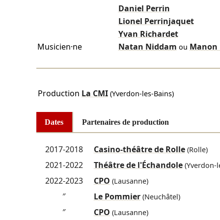
Daniel Perrin
Lionel Perrinjaquet
Yvan Richardet
Musicien·ne
Natan Niddam
Manon 
ou
Production
La CMI
(Yverdon-les-Bains)
Dates
Partenaires de production
2017-2018
Casino-théâtre de Rolle
(Rolle)
2021-2022
Théâtre de l'Échandole
(Yverdon-l
2022-2023
CPO
(Lausanne)
″
Le Pommier
(Neuchâtel)
″
CPO
(Lausanne)