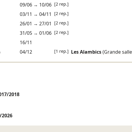
[2 rep.]
09/06
→
10/06
[2 rep.]
03/11
→
04/11
[2 rep.]
26/01
→
27/01
[2 rep.]
31/05
→
01/06
16/11
[1 rep.]
04/12
Les Alambics
(Grande salle
)
017/2018
/2026