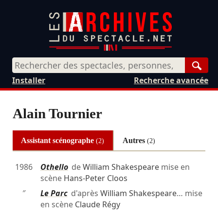
Rech
Installer
Recherche avancée
Alain Tournier
Assistant scénographe
Autres
(2)
(2)
1986
Othello
de
William Shakespeare
mise en
scène
Hans-Peter Cloos
″
Le Parc
d'après
William Shakespeare
… mise
en scène
Claude Régy