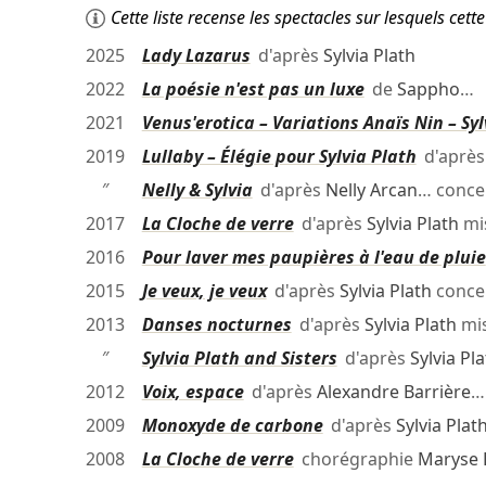
Cette liste recense les spectacles sur lesquels ce
2025
Lady Lazarus
d'après
Sylvia Plath
2022
La poésie n'est pas un luxe
de
Sappho
…
2021
Venus'erotica – Variations Anaïs Nin – Syl
2019
Lullaby – Élégie pour Sylvia Plath
d'aprè
″
Nelly & Sylvia
d'après
Nelly Arcan
… conce
2017
La Cloche de verre
d'après
Sylvia Plath
mi
2016
Pour laver mes paupières à l'eau de pluie
2015
Je veux, je veux
d'après
Sylvia Plath
conce
2013
Danses nocturnes
d'après
Sylvia Plath
mis
″
Sylvia Plath and Sisters
d'après
Sylvia Pl
2012
Voix, espace
d'après
Alexandre Barrière
…
2009
Monoxyde de carbone
d'après
Sylvia Plat
2008
La Cloche de verre
chorégraphie
Maryse 