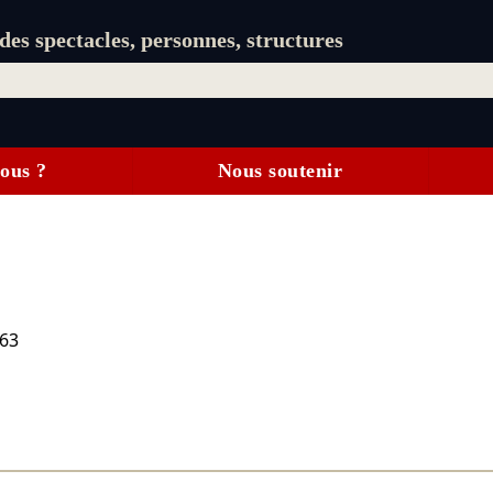
es spectacles, personnes, structures
ous ?
Nous soutenir
963