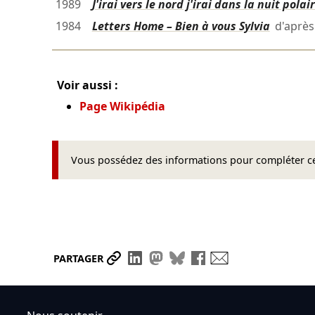
1989
J'irai vers le nord j'irai dans la nuit polai
1984
Letters Home – Bien à vous Sylvia
d'aprè
Voir aussi :
Page Wikipédia
Vous possédez des informations pour compléter cet
Partager le lien
Partager sur LinkedIn
Partager sur Mastodon
Partager sur Bluesky
Partager sur Face
Envoyer par ma
PARTAGER