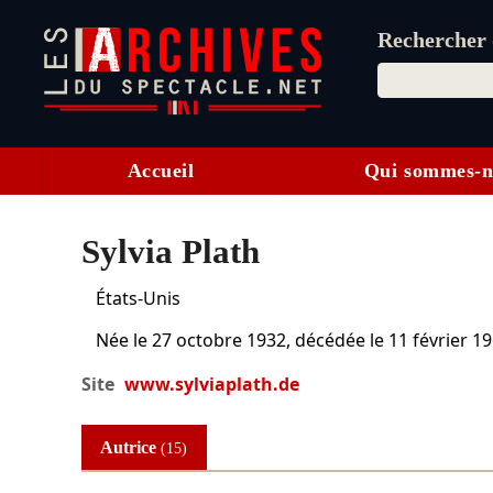
Rechercher d
Accueil
Qui sommes-n
Sylvia Plath
États-Unis
Née le
27 octobre 1932
, décédée le
11 février 1
Site
www.sylviaplath.de
Autrice
(15)