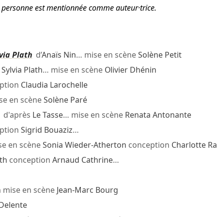
tte personne est mentionnée comme auteur·trice.
via Plath
d’
Anaïs Nin
… mise en scène
Solène Petit
s
Sylvia Plath
… mise en scène
Olivier Dhénin
ption
Claudia Larochelle
se en scène
Solène Paré
d'après
Le Tasse
… mise en scène
Renata Antonante
ption
Sigrid Bouaziz
…
e en scène
Sonia Wieder-Atherton
conception
Charlotte R
ath
conception
Arnaud Cathrine
…
h
mise en scène
Jean-Marc Bourg
Delente