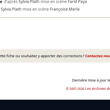
re
d'après
Sylvia Plath
mise en scène
Farid Paya
s
Sylvia Plath
mise en scène
Françoise Merle
te fiche ou souhaitez y apporter des corrections ?
Contactez-no
Dernière mise à jour l
Les Archives d
© 2007-2026
book
il