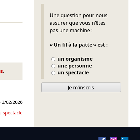
Ne pas remplir
Une question pour nous
assurer que vous n’êtes
pas une machine :
« Un fil à la patte » est :
un organisme
une personne
us
.
un spectacle
Je m’inscris
e
3/02/2026
u spectacle