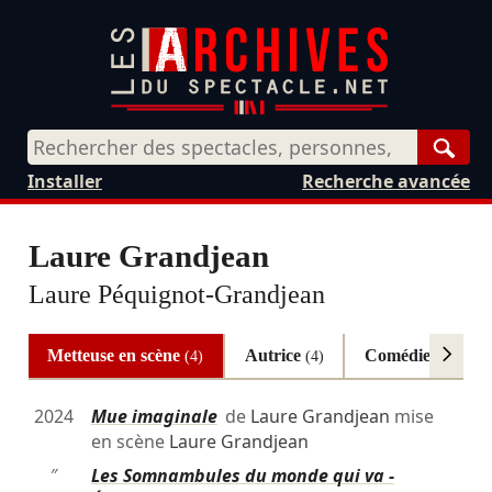
Rech
Installer
Recherche avancée
Laure Grandjean
Laure Péquignot-Grandjean
Metteuse en scène
Autrice
Comédienne
(4)
(4)
(2)
2024
Mue imaginale
de
Laure Grandjean
mise
en scène
Laure Grandjean
″
Les Somnambules du monde qui va -