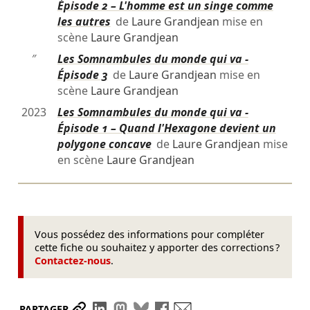
Épisode 2 – L'homme est un singe comme
les autres
de
Laure Grandjean
mise en
scène
Laure Grandjean
″
Les Somnambules du monde qui va -
Épisode 3
de
Laure Grandjean
mise en
scène
Laure Grandjean
2023
Les Somnambules du monde qui va -
Épisode 1 – Quand l'Hexagone devient un
polygone concave
de
Laure Grandjean
mise
en scène
Laure Grandjean
Vous possédez des informations pour compléter
cette fiche ou souhaitez y apporter des corrections ?
Contactez-nous
.
Partager le lien
Partager sur LinkedIn
Partager sur Mastodon
Partager sur Bluesky
Partager sur Facebook
Envoyer par mail
PARTAGER