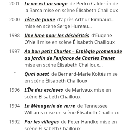
2001
La vie est un songe
de
Pedro Calderón de
la Barca
mise en scène
Élisabeth Chailloux
2000
Tête de faune
d'après
Arthur Rimbaud
…
mise en scène
Serge Hureau
…
1998
Une lune pour les déshérités
d’
Eugene
O'Neill
mise en scène
Élisabeth Chailloux
1997
Au bon petit Charles – Espiègle promenade
au jardin de l'enfance de Charles Trenet
mise en scène
Élisabeth Chailloux
…
″
Quai ouest
de
Bernard-Marie Koltès
mise
en scène
Élisabeth Chailloux
1996
L'Île des esclaves
de
Marivaux
mise en
scène
Élisabeth Chailloux
1994
La Ménagerie de verre
de
Tennessee
Williams
mise en scène
Élisabeth Chailloux
1992
Par les villages
de
Peter Handke
mise en
scène
Élisabeth Chailloux