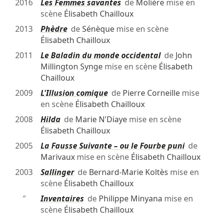
2016
Les Femmes savantes
de
Molière
mise en
scène
Élisabeth Chailloux
2013
Phèdre
de
Sénèque
mise en scène
Élisabeth Chailloux
2011
Le Baladin du monde occidental
de
John
Millington Synge
mise en scène
Élisabeth
Chailloux
2009
L'Illusion comique
de
Pierre Corneille
mise
en scène
Élisabeth Chailloux
2008
Hilda
de
Marie N'Diaye
mise en scène
Élisabeth Chailloux
2005
La Fausse Suivante – ou le Fourbe puni
de
Marivaux
mise en scène
Élisabeth Chailloux
2003
Sallinger
de
Bernard-Marie Koltès
mise en
scène
Élisabeth Chailloux
″
Inventaires
de
Philippe Minyana
mise en
scène
Élisabeth Chailloux