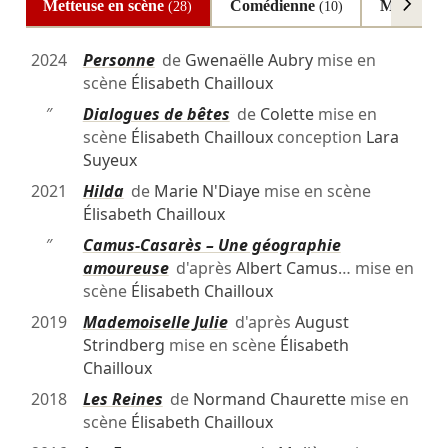
Metteuse en scène
Comédienne
Mise en e
(28)
(10)
2024
Personne
de
Gwenaëlle Aubry
mise en
scène
Élisabeth Chailloux
″
Dialogues de bêtes
de
Colette
mise en
scène
Élisabeth Chailloux
conception
Lara
Suyeux
2021
Hilda
de
Marie N'Diaye
mise en scène
Élisabeth Chailloux
″
Camus-Casarès – Une géographie
amoureuse
d'après
Albert Camus
… mise en
scène
Élisabeth Chailloux
2019
Mademoiselle Julie
d'après
August
Strindberg
mise en scène
Élisabeth
Chailloux
2018
Les Reines
de
Normand Chaurette
mise en
scène
Élisabeth Chailloux