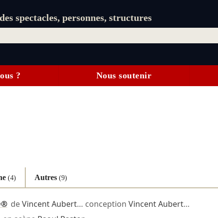
es spectacles, personnes, structures
ous ?
Nous soutenir
ène
Autres
(4)
(9)
n®
de
Vincent Aubert
… conception
Vincent Aubert
…