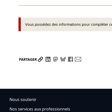
Vous possédez des informations pour compléter cet
Partager le lien
Partager sur LinkedIn
Partager sur Mastodon
Partager sur Bluesky
Partager sur Face
Envoyer par ma
PARTAGER
Nous soutenir
Nos services aux professionnels