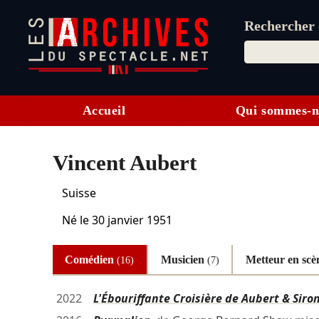
Rechercher d
Accueil
Qui sommes-n
Vincent Aubert
Suisse
Né le
30 janvier 1951
Comédien
Musicien
Metteur en sc
(16)
(7)
2022
L'Ébouriffante Croisière de Aubert & Siro