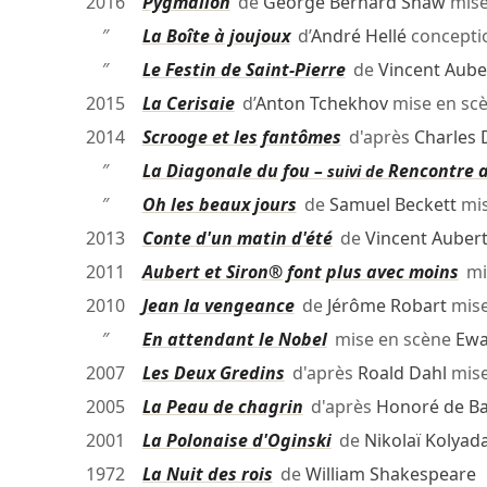
2016
Pygmalion
de
George Bernard Shaw
mise
″
La Boîte à joujoux
d’
André Hellé
concept
″
Le Festin de Saint-Pierre
de
Vincent Aube
2015
La Cerisaie
d’
Anton Tchekhov
mise en sc
2014
Scrooge et les fantômes
d'après
Charles 
″
La Diagonale du fou –
Rencontre a
suivi de
″
Oh les beaux jours
de
Samuel Beckett
mis
2013
Conte d'un matin d'été
de
Vincent Auber
2011
Aubert et Siron® font plus avec moins
mi
2010
Jean la vengeance
de
Jérôme Robart
mise
″
En attendant le Nobel
mise en scène
Ewa
2007
Les Deux Gredins
d'après
Roald Dahl
mise
2005
La Peau de chagrin
d'après
Honoré de Ba
2001
La Polonaise d'Oginski
de
Nikolaï Kolyad
1972
La Nuit des rois
de
William Shakespeare