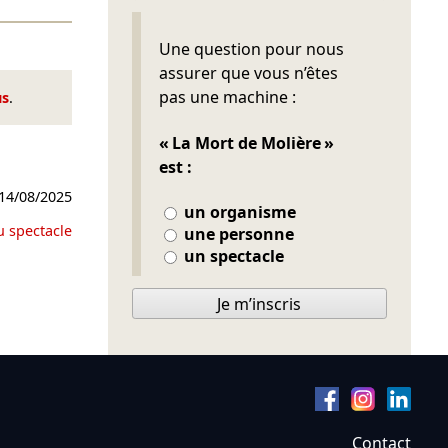
Ne pas remplir
Une question pour nous
assurer que vous n’êtes
pas une machine :
us
.
« La Mort de Molière »
est :
14/08/2025
un organisme
u spectacle
une personne
un spectacle
Je m’inscris
Contact