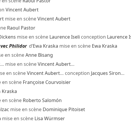
 en scène
Raoul Pastor
ion
Vincent Aubert
rt
mise en scène
Vincent Aubert
ène
Raoul Pastor
Dickens
mise en scène
Laurence Iseli
conception
Laurence Is
vec Philidor
d’
Ewa Kraska
mise en scène
Ewa Kraska
e en scène
Anne Bisang
t
… mise en scène
Vincent Aubert
…
se en scène
Vincent Aubert
… conception
Jacques Siron
…
 en scène
Françoise Courvoisier
 Kraska
 en scène
Roberto Salomón
lzac
mise en scène
Dominique Pitoiset
a
mise en scène
Lisa Würmser